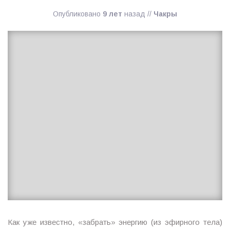
Опубликовано
9 лет
назад
//
Чакры
Ирина
MagicTantra
20.11.2017
Как уже известно, «забрать» энергию (из эфирного тела)