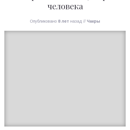
человека
Опубликовано
8 лет
назад
//
Чакры
Ирина
MagicTantra
27.08.2018