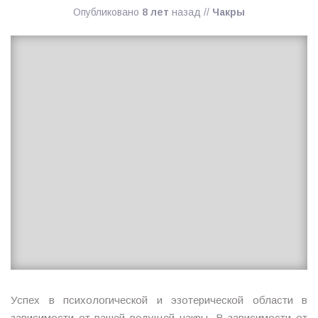
Опубликовано
8 лет
назад
//
Чакры
Ирина
MagicTantra
Успех в психологической и эзотерической области в
зависимости от вашей ведущей чакры. В зависимости от