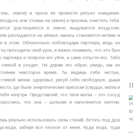
гонь, земля) и проси ее провести ритуал очищения.
 воздуха, или стоишь на земле) и просишь очистить тебя.
гается (растворяется в земле, выдувается воздухом,
епи распадаются на звенья, канаты становятся нитями и
бе в этом. Обязательно поблагодари партнера, ведь он
 ты проходила свой урок, и важно понимать, что это был
партнера и попроси его уйти, и сама отпусти его. Тебе
 спиной и уходит. Не держи его образ, увидь, как он
стоянии некоторое время. Ты видишь себя чистую,
стливой жизни, здоровье, рисуй себя свободную, дыши
П
ста, где были энергетические присоски (сердце, матка и
 тебя изнутри. Представляй, что твоя матка – это сосуд
срослись, что она – цельная и наполняется светом.
шь реально использовать силы стихий. Встать под душ
а-вода, забери все плохое от меня. Куда вода, туда