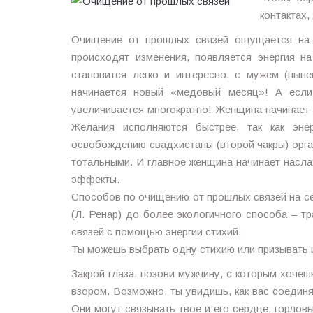
контактах
Очищение от прошлых связей ощущается на 
происходят изменения, появляется энергия н
становится легко и интересно, с мужем (нын
начинается новый «медовый месяц»! А если
увеличивается многократно! Женщина начинает 
Желания исполняются быстрее, так как эне
освобождению свадхистаны (второй чакры) орга
тотальными. И главное женщина начинает насла
эффекты.
Способов по очищению от прошлых связей на се
(Л. Ренар) до более экологичного способа – 
связей с помощью энергии стихий.
Ты можешь выбрать одну стихию или призывать и
Закрой глаза, позови мужчину, с которым хочеш
взором. Возможно, ты увидишь, как вас соединяю
Они могут связывать твое и его сердце, горловы