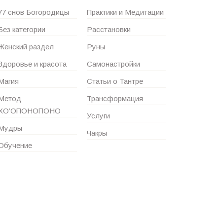
77 снов Богородицы
Практики и Медитации
Без категории
Расстановки
Женский раздел
Руны
Здоровье и красота
Самонастройки
Магия
Статьи о Тантре
Метод
Трансформация
ХО’ОПОНОПОНО
Услуги
Мудры
Чакры
Обучение