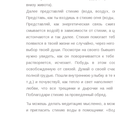
внизу живота).
Далее представляй стихию (вода, воздух, о
Представь, как ты входишь в стихию огня (воды,
Представляй, как энергетическая связь сжи
смывается водой) в зависимости от стихии, а ц
истончаются и так далее. Стихия помогает те
появился в твоей жизни не случайно, через него
выбор твоей души. Посмотри на своего бывшего 
нужно увидеть, как он поворачивается к тебе
растворяется, исчезает. Побудь в этом со
освобожденную от связей. Думай о своей сча
полной грудью. Пошли внутреннюю улыбку в те ме
т.д.) и почувствуй, как тепло и свет наполняет
любви, что все трещинки и дырочки на ней 
Поблагодари стихию за проведенный обряд.
Ты можешь делать медитацию мысленно, а може
и пригласить стихию воды в помощники: «Вод