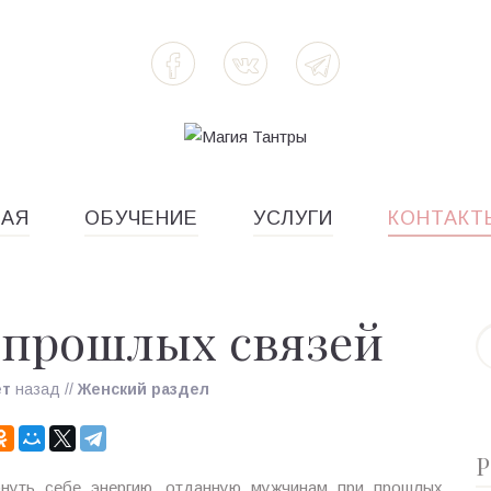
НАЯ
ОБУЧЕНИЕ
УСЛУГИ
КОНТАКТ
 прошлых связей
ет
назад
//
Женский раздел
Р
нуть себе энергию, отданную мужчинам при прошлых