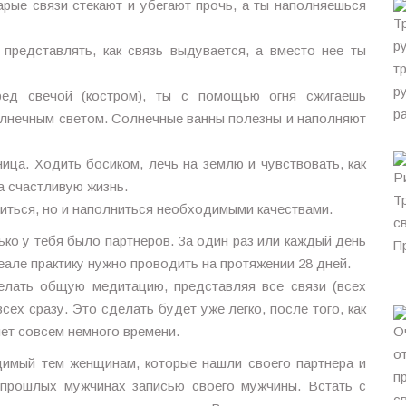
арые связи стекают и убегают прочь, а ты наполняешься
представлять, как связь выдувается, а вместо нее ты
ед свечой (костром), ты с помощью огня сжигаешь
олнечным светом. Солнечные ванны полезны и наполняют
ца. Ходить босиком, лечь на землю и чувствовать, как
а счастливую жизнь.
титься, но и наполниться необходимыми качествами.
ько у тебя было партнеров. За один раз или каждый день
еале практику нужно проводить на протяжении 28 дней.
елать общую медитацию, представляя все связи (всех
ех сразу. Это сделать будет уже легко, после того, как
ет совсем немного времени.
димый тем женщинам, которые нашли своего партнера и
о прошлых мужчинах записью своего мужчины. Встать с