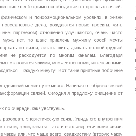
, женщине необходимо освободиться от прошлых связей.
физическом и психоэмоциональном уровнях, в жизни
а повседневные дела, рождаются новые проекты, жить
ешним партнером) отношения улучшаются, очень часто
 мужа нет, то шанс привлечь мужчину своей мечты
порхать по жизни, летать, жить, дышать полной грудью!
ргия не расходуется по многим каналам. Благодаря
змы становятся яркими, множественными, интенсивными,
ждаться – каждую минуту! Вот такие приятные побочные
годняшний момент уже много. Начиная от обрыва связей
трансформации связей. Сегодня я предложу очищение от
х по очереди, как чувствуешь.
ь разорвать энергетическую связь. Увидь его внутренним
т нити, цепи, канаты – это и есть энергетические связи.
е чакры или, что чаще всего, свадхистану (вторую чакру