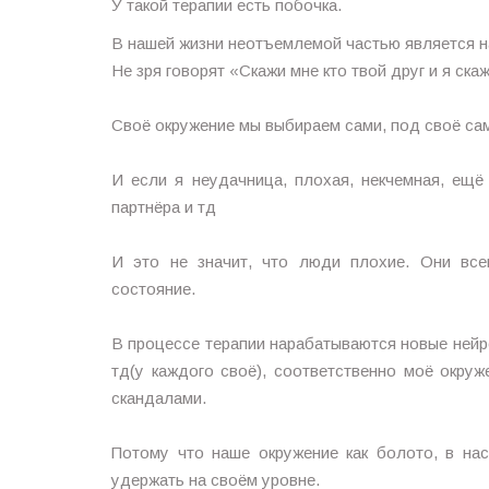
У такой терапии есть побочка.
В нашей жизни неотъемлемой частью является н
Не зря говорят «Скажи мне кто твой друг и я ска
⠀
Своё окружение мы выбираем сами, под своё са
⠀
И если я неудачница, плохая, некчемная, ещё 
партнёра и тд
⠀
И это не значит, что люди плохие. Они все
состояние.
⠀
В процессе терапии нарабатываются новые нейр
тд(у каждого своё), соответственно моё окруж
скандалами.
⠀
Потому что наше окружение как болото, в нас
удержать на своём уровне.