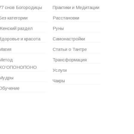
77 снов Богородицы
Практики и Медитации
Без категории
Расстановки
Женский раздел
Руны
Здоровье и красота
Самонастройки
Магия
Статьи о Тантре
Метод
Трансформация
ХО’ОПОНОПОНО
Услуги
Мудры
Чакры
Обучение