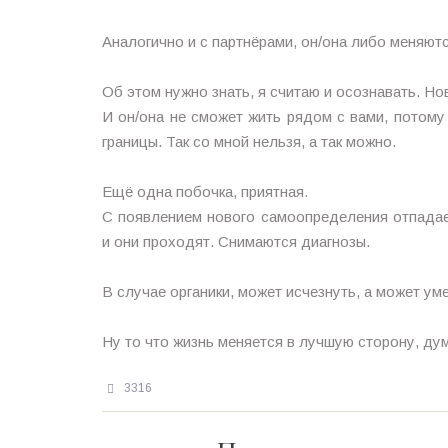
⠀
Аналогично и с партнёрами, он/она либо меняют
⠀
Об этом нужно знать, я считаю и осознавать. Н
И он/она не сможет жить рядом с вами, потому
границы. Так со мной нельзя, а так можно.
⠀
Ещё одна побочка, приятная.
С появлением нового самоопределения отпадае
и они проходят. Снимаются диагнозы.
⠀
В случае органики, может исчезнуть, а может ум
⠀
Ну то что жизнь меняется в лучшую сторону, дум
3316