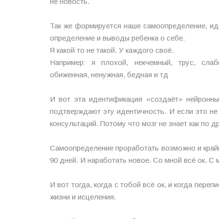
не новость.
⠀
Так же формируется наше самоопределение, ид
определение и выводы ребенка о себе.
Я какой то не такой. У каждого своё.
Например: я плохой, некчемный, трус, слаб
обиженная, ненужная, бедная и тд
⠀
И вот эта идентификация «создаёт» нейронны
подтверждают эту идентичность. И если это не
консультаций. Потому что мозг не знает как по 
⠀
Самоопределение проработать возможно и крайн
90 дней. И наработать новое. Со мной всё ок. С 
⠀
И вот тогда, когда с тобой всё ок, и когда пер
жизни и исцеления.
⠀