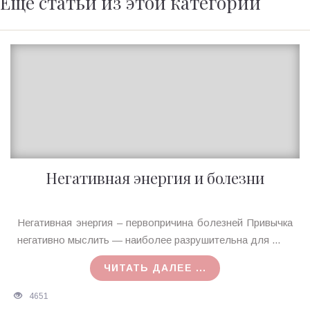
Ещё статьи из этой категории
Негативная энергия и болезни
Ирина
Негативная энергия – первопричина болезней Привычка
MagicTantra
негативно мыслить — наиболее разрушительна для ...
05.10.2015
ЧИТАТЬ ДАЛЕЕ ...
4651