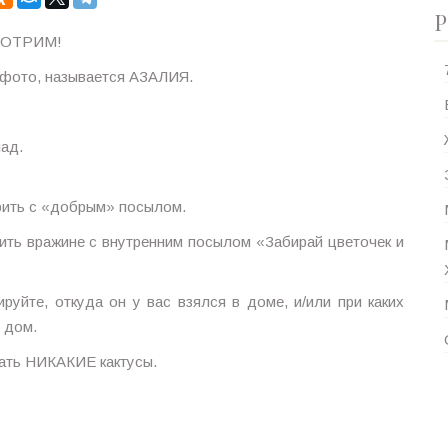
Р
ОТРИМ!
 фото, называется АЗАЛИЯ.
лад.
арить с «добрым» посылом.
ить вражине с внутренним посылом «Забирай цветочек и
ируйте, откуда он у вас взялся в доме, и/или при каких
 дом.
жать НИКАКИЕ кактусы.