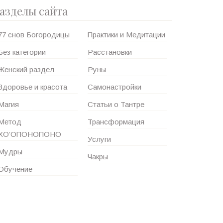
азделы сайта
77 снов Богородицы
Практики и Медитации
Без категории
Расстановки
Женский раздел
Руны
Здоровье и красота
Самонастройки
Магия
Статьи о Тантре
Метод
Трансформация
ХО’ОПОНОПОНО
Услуги
Мудры
Чакры
Обучение