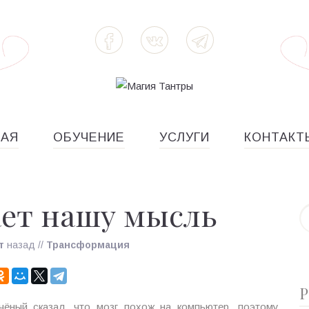
НАЯ
ОБУЧЕНИЕ
УСЛУГИ
КОНТАКТ
ает нашу мысль
т
назад
//
Трансформация
Р
ёный сказал, что мозг похож на компьютер, поэтому