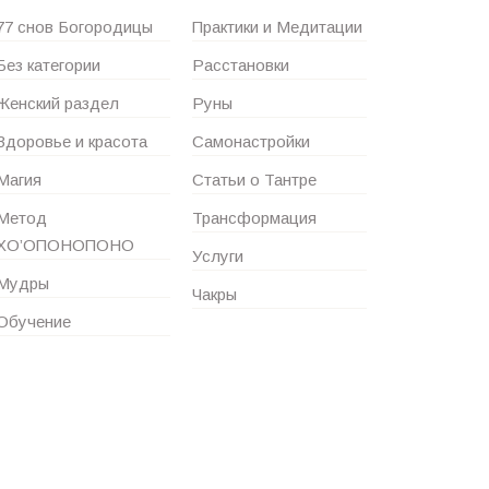
77 снов Богородицы
Практики и Медитации
Без категории
Расстановки
Женский раздел
Руны
Здоровье и красота
Самонастройки
Магия
Статьи о Тантре
Метод
Трансформация
ХО’ОПОНОПОНО
Услуги
Мудры
Чакры
Обучение