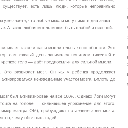
 существует, есть лишь люди, которые неправильно
ы уже знаете, что любые мысли могут иметь два знака —
ные. А также любая мысль может быть слабой и сильной.
 усиливает также и наши мыслительные способности. Это
гор сам каждый день занимался понятием тяжестей и
и крепкое тело — даёт предпосылки для сильной мысли.
. Это развивает мозг. Он как у ребёнка продолжает
 активироваться неизведанные участки мозга. Вплоть до
мозг был активизирован на все 100%. Однако Йоги могут
Стойка на голове — сильнейшее упражнение для этого.
ример мантра ОМ), пробуждают потаённые зоны мозга,
ентов, чем у обычных людей.
ственную деятельность, т.к. энергия начинает тратиться