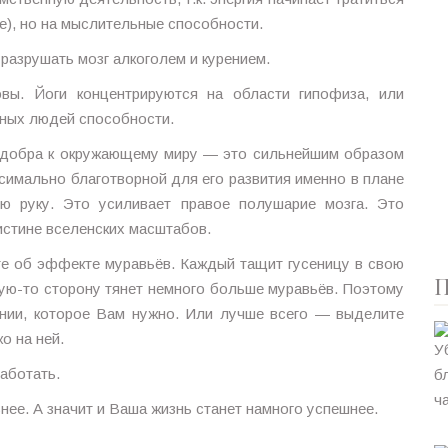
ке), но на мыслительные способности.
разрушать мозг алкоголем и курением.
овы. Йоги концентрируются на области гипофиза, или
чных людей способности.
и добра к окружающему миру — это сильнейшим образом
ксимально благотворной для его развития именно в плане
ую руку. Это усиливает правое полушарие мозга. Это
оистине вселенских масштабов.
те об эффекте муравьёв. Каждый тащит гусеницу в свою
П
кую-то сторону тянет немного больше муравьёв. Поэтому
ении, которое Вам нужно. Или лучше всего — выделите
о на ней.
работать.
нее. А значит и Ваша жизнь станет намного успешнее.