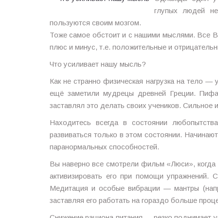
глупых людей не
пользуются своим мозгом.
Тоже самое обстоит и с нашими мыслями. Все В
плюс и минус, т.е. положительные и отрицатель
Что усиливает нашу мысль?
Как не странно физическая нагрузка на тело —
ещё заметили мудрецы древней Греции. Пифа
заставлял это делать своих учеников. Сильное 
Находитесь всегда в состоянии любопытства
развиваться только в этом состоянии. Начинают
паранормальных способностей.
Вы наверно все смотрели фильм «Люси», когда 
активизировать его при помощи упражнений. 
Медитация и особые вибрации — мантры (нап
заставляя его работать на гораздо больше проц
Снижение рациона питания — резко поднимает ум