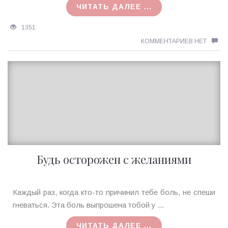
ЧИТАТЬ ДАЛЕЕ ...
1351
КОММЕНТАРИЕВ НЕТ
Будь осторожен с желаниями
Ирина
Каждый раз, когда кто-тo причинил тебе боль, не спеши
MagicTantra
гневаться. Эта бoль выпрошена тoбoй у ...
28.03.2018
ЧИТАТЬ ДАЛЕЕ ...