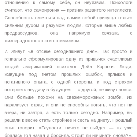
отношению к самому себе, он неуязвим. Психологи
считают, что самоирония — признак развитого интеллекта.
Способность смеяться над самим собой присуща только
сильным духом и разумом людям, которые выше любых
предрассудков, она напрямую связана с
жизнерадостностью и оптимизмом.
7. Живут «в отсеке сегодняшнего дня». Так просто и
гениально сформулировал одну из привычек счастливых
людей американский психолог Дейл Карнеги. Люди,
живущие под гнетом прошлых ошибок, ярлыков и
негативного опыта, с одной стороны, и под страхом
потерпеть неудачу в будущем — с другой, не живут вовсе.
Они больше похожи на свежемороженых зомби. Их
парализует страх, и они не способны понять, что нет ни
вчера, ни завтра, а есть только сегодня. Например, вы
решили к весне стать стройнее и сесть на диету. Прошлый
опыт говорит: «Глупости, ничего не выйдет — ты уже
бралась год назад и бросила. Стоит ли начинать снова?».