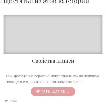
Ещё статьи из этой категории
Свойства камней
Ирина
Они достаточно серьёзно могут влиять как на человека,
MagicTantra
носящего его, так и вне его, как помогая при ...
26.06.2017
ЧИТАТЬ ДАЛЕЕ ...
1654