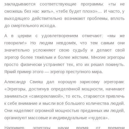
закладываются соответствующие программы: «ты не
сможешь без нас жить», «тебе будет плохо»… И часто, у
выходящего действительно возникают проблемы, вплоть
до смертельного исхода.
А в церкви с удовлетворением отмечают: «мы же
говорили!» Но людям невдомёк, что тем самым они
значительно усложняют свою судьбу и делают свой
эгрегор более тяжёлым и более жёстким. Многие эгрегоры
просто физически устраняют тех, кто их решил покинуть.
Яркий пример этого — эгрегор преступного мира.
Александр Свияш дал хорошую зарисовку эгрегорам:
«Эгрегоры, достигнув определённой мощности, начинают
заниматься «саморекламой», то есть, стараются привлечь
к себе внимание и мысли всё большего количества людей.
Они наделяют огромной мощностью преданных им людей,
организуют массовые и индивидуальные «чудеса».
Например, эгрегоры науки время от времени