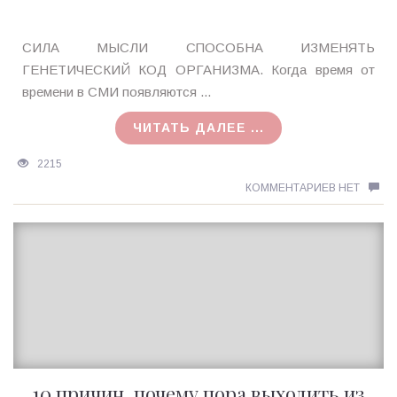
Ирина
СИЛА МЫСЛИ СПОСОБНА ИЗМЕНЯТЬ
MagicTantra
ГЕНЕТИЧЕСКИЙ КОД ОРГАНИЗМА. Когда время от
16.09.2015
времени в СМИ появляются ...
ЧИТАТЬ ДАЛЕЕ ...
2215
КОММЕНТАРИЕВ НЕТ
10 причин, почему пора выходить из