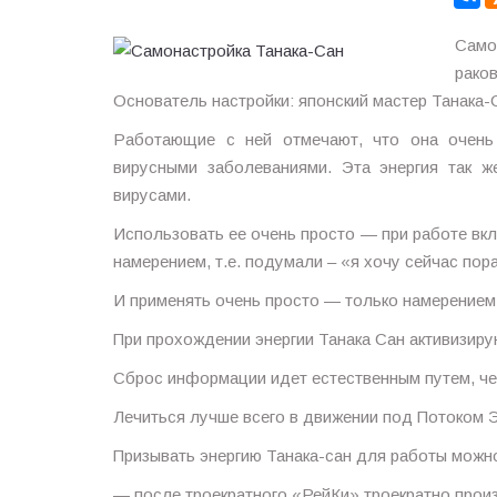
Само
рако
Основатель настройки: японский мастер Танака-
Работающие с ней отмечают, что она очень 
вирусными заболеваниями. Эта энергия так ж
вирусами.
Использовать ее очень просто — при работе вкл
намерением, т.е. подумали – «я хочу сейчас пора
И применять очень просто — только намерением,
При прохождении энергии Танака Сан активизирую
Сброс информации идет естественным путем, чер
Лечиться лучше всего в движении под Потоком Эн
Призывать энергию Танака-сан для работы можн
— после троекратного «РейКи» троекратно прои