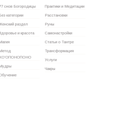
77 снов Богородицы
Практики и Медитации
Без категории
Расстановки
Женский раздел
Руны
Здоровье и красота
Самонастройки
Магия
Статьи о Тантре
Метод
Трансформация
ХО’ОПОНОПОНО
Услуги
Мудры
Чакры
Обучение