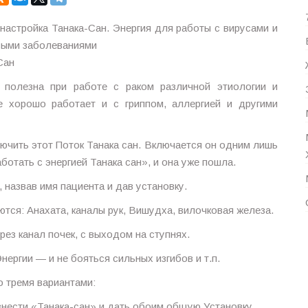
настройка Танака-Сан. Энергия для работы с вирусами и
выми заболеваниями
Сан
полезна при работе с раком различной этиологии и
е хорошо работает и с гриппом, аллергией и другими
ючить этот Поток Танака сан. Включается он одним лишь
ботать с энергией Танака сан», и она уже пошла.
 назвав имя пациента и дав установку.
тся: Анахата, каналы рук, Вишудха, вилочковая железа.
ез канал почек, с выходом на ступнях.
ергии — и не бояться сильных изгибов и т.п.
о тремя вариантами:
знести «Танака-сан» и дать обоим общую Установку