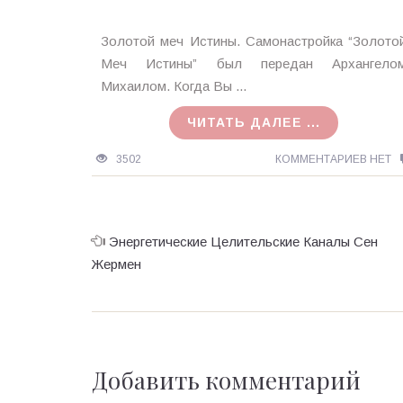
Ирина
Золотой меч Истины. Cамонастройка “Золото
MagicTantra
Меч Истины” был передан Архангело
22.07.2015
Михаилом. Когда Вы ...
ЧИТАТЬ ДАЛЕЕ ...
3502
КОММЕНТАРИЕВ НЕТ
Энергетические Целительские Каналы Сен
Жермен
Добавить комментарий