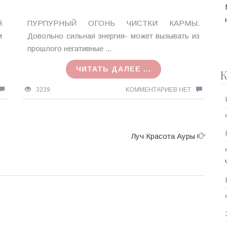
Ирина
й
ПУРПУРНЫЙ ОГОНЬ ЧИСТКИ КАРМЫ.
MagicTantra
м
Довольно сильная энергия- может вызывать из
20.07.2015
прошлого негативные ...
ЧИТАТЬ ДАЛЕЕ ...
К
3239
КОММЕНТАРИЕВ НЕТ
Луч Красота Ауры