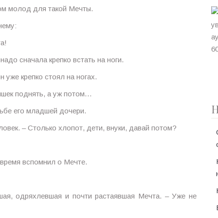
ом молод для такой Мечты.
нему:
а!
адо сначала крепко встать на ноги.
н уже крепко стоял на ногах.
ишек поднять, а уж потом…
Н
дьбе его младшей дочери.
ловек. – Столько хлопот, дети, внуки, давай потом?
 время вспомнил о Мечте.
шая, одряхлевшая и почти растаявшая Мечта. – Уже не