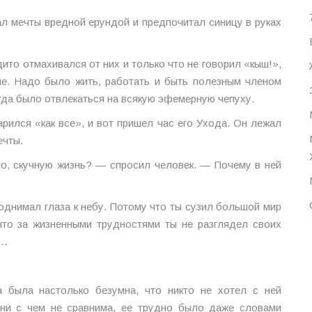
ал мечты вредной ерундой и предпочитал синицу в руках
дито отмахивался от них и только что не говорил «кыш!»,
ие. Надо было жить, работать и быть полезным членом
гда было отвлекаться на всякую эфемерную чепуху.
арился «как все», и вот пришел час его Ухода. Он лежал
ечты.
о, скучную жизнь? — спросил человек. — Почему в ней
однимал глаза к небу. Потому что ты сузил большой мир
что за жизненными трудностями ты не разглядел своих
л…
 была настолько безумна, что никто не хотел с ней
 ни с чем не сравнима, ее трудно было даже словами