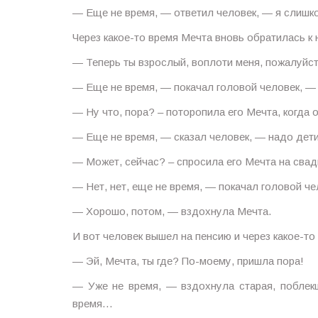
— Еще не время, — ответил человек, — я слишк
Через какое-то время Мечта вновь обратилась к 
— Теперь ты взрослый, воплоти меня, пожалуйст
— Еще не время, — покачал головой человек, — н
— Ну что, пора? – поторопила его Мечта, когда о
— Еще не время, — сказал человек, — надо дет
— Может, сейчас? – спросила его Мечта на сва
— Нет, нет, еще не время, — покачал головой че
— Хорошо, потом, — вздохнула Мечта.
И вот человек вышел на пенсию и через какое-то
— Эй, Мечта, ты где? По-моему, пришла пора!
— Уже не время, — вздохнула старая, поблек
время…