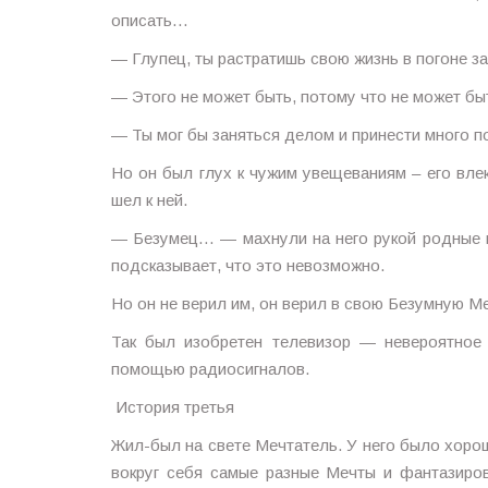
описать…
— Глупец, ты растратишь свою жизнь в погоне з
— Этого не может быть, потому что не может бы
— Ты мог бы заняться делом и принести много п
Но он был глух к чужим увещеваниям – его вле
шел к ней.
— Безумец… — махнули на него рукой родные и 
подсказывает, что это невозможно.
Но он не верил им, он верил в свою Безумную Ме
Так был изобретен телевизор — невероятное
помощью радиосигналов.
История третья
Жил-был на свете Мечтатель. У него было хоро
вокруг себя самые разные Мечты и фантазиров