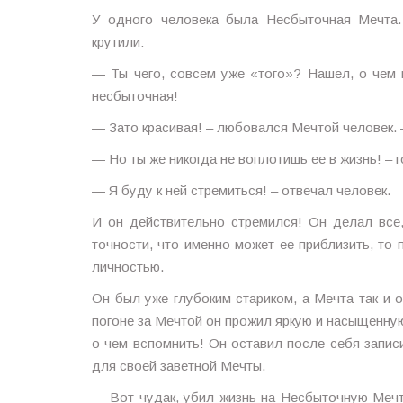
У одного человека была Несбыточная Мечта.
крутили:
— Ты чего, совсем уже «того»? Нашел, о чем 
несбыточная!
— Зато красивая! – любовался Мечтой человек. 
— Но ты же никогда не воплотишь ее в жизнь! – 
— Я буду к ней стремиться! – отвечал человек.
И он действительно стремился! Он делал все,
точности, что именно может ее приблизить, то 
личностью.
Он был уже глубоким стариком, а Мечта так и 
погоне за Мечтой он прожил яркую и насыщенную
о чем вспомнить! Он оставил после себя записи
для своей заветной Мечты.
— Вот чудак, убил жизнь на Несбыточную Меч