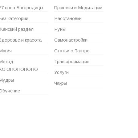
77 снов Богородицы
Практики и Медитации
Без категории
Расстановки
Женский раздел
Руны
Здоровье и красота
Самонастройки
Магия
Статьи о Тантре
Метод
Трансформация
ХО’ОПОНОПОНО
Услуги
Мудры
Чакры
Обучение