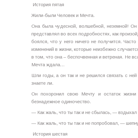
История пятая
Жили-были Человек и Мечта.
Она была чудесной, волшебной, неземной! Он
представлял во всех подробностях, как произой
боялся, что у него ничего не получится. Част
изменений в жизни, которые неизбежно случается
в том, что она – беспочвенная и ветреная. Не в
Мечта ждала…
Шли годы, а он так и не решился связать с не
знаете ли.
Он похоронил свою Мечту и остаток жизни 
безнадежное одиночество.
— Как жаль, что ты так и не сбылась, — вздыха
— Как жаль, что ты так и не попробовал, — шеп
История шестая