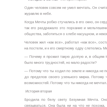
Один человек совсем не умел мечтать. Он счит
журавлю в небе.
Когда Мечты робко стучались в его окно, он сер
так его раздражало это порхание и мельтешен
общества, заботиться о хлебе насущном, и неко
Человек жил «как все», работал «как все», сост
на постели, и к его смертному одру слетелись М
— Почему я прожил такую долгую и, в общем-т
было много трудностей, но мало радости?
— Потому что ты ходил по земле и никогда не п
до пределов своего узенького мирка. Потому 
возможностей. Потому что ты никогда не мечта
История вторая
Бродила по белу свету Безумная Мечта. Она
связываться. Она была ни на что не похожа,