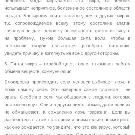
человека. Когда закрывается эта чакра, то человек
испытывает неприятное, болезненное состояние в области
сердца. Блокировку снять сложнее, чем в других чакрах,
т.к. сопровождаемое всему этому состояние апатии
зачастую не дает человеку возможность трезво взглянуть
на проблему. Нужна большая сила воли, чтобы в
состоянии скорби попытаться разобрать ситуацию,
увидеть причину и взглянуть на все с другой стороны.
5. Пятая чакра – голубой цвет; горло, открывает работу
обмена веществ, коммуникация.
Блокировка происходит, если человек выбирает ложь и
ложь самому себе. Это наверное самое сложное – не
врать! Особенно если мы общаемся с людьми, которые
постоянно врут. Они и в других видят обман, даже если их
не обманывают. К сожалению ложь “заразна”. Если вы
разберетесь в этом состоянии и внимательно посмотрите,
как оно рождается, то увидите, что это как вирус, который
передается от одного к другому. Сложно быть иммунным к