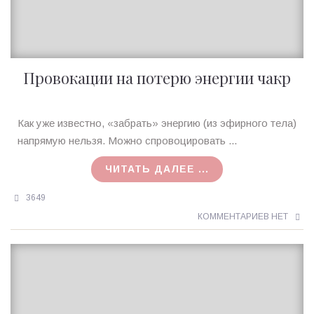
Провокации на потерю энергии чакр
Ирина
Как уже известно, «забрать» энергию (из эфирного тела)
MagicTantra
напрямую нельзя. Можно спровоцировать ...
20.11.2017
ЧИТАТЬ ДАЛЕЕ ...
3649
КОММЕНТАРИЕВ НЕТ