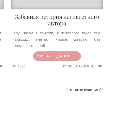
Забавная история неизвестного
автора
Ирина
и
Год назад я прихожу к психологу, какое там
MagicTantra
а
прихожу, влетаю, хлопая дверью, без
03.02.2018
предварительной ...
ЧИТАТЬ ДАЛЕЕ ...
1796
КОММЕНТАРИЕВ НЕТ
Что такое счастье