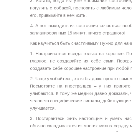
3. Кстати, когда вы уже «поймали» состояни
погулять с собакой, поспорить с любимым чело
его, привыкайте в нем жить.
4. А вот выходить из состояния «счастья» нео
запланированных 15 минут, ничего страшного!
Как научиться быть счастливым? Нужно для нач
1. Настраиваться всегда только на хорошее. П
главное, не создавайте их себе сами. Повер
создавать себе хорошее настроение при любой 
2. Чаще улыбайтесь, хотя бы даже просто само
Посмотрите на иностранцев – у них принято
улыбаются. К тому же медики давно доказали, 
человека специфические сигналы, действующие 
улучшается.
3. Постарайтесь жить настоящим и уметь на
обычно складываются из многих милых сердцу ме