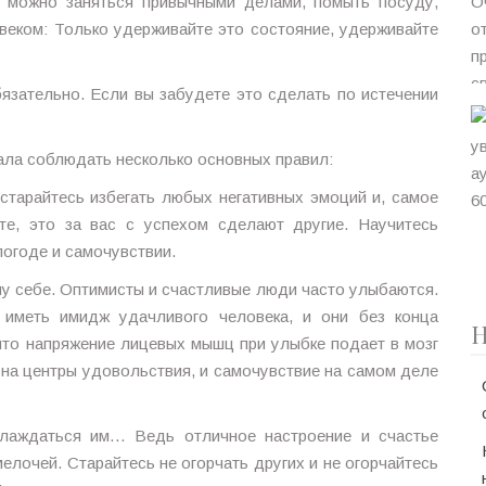
е, можно заняться привычными делами, помыть посуду,
веком: Только удерживайте это состояние, удерживайте
бязательно. Если вы забудете это сделать по истечении
ала соблюдать несколько основных правил:
остарайтесь избегать любых негативных эмоций и, самое
ьте, это за вас с успехом сделают другие. Научитесь
погоде и самочувствии.
му себе. Оптимисты и счастливые люди часто улыбаются.
 иметь имидж удачливого человека, и они без конца
Н
что напряжение лицевых мышц при улыбке подает в мозг
на центры удовольствия, и самочувствие на самом деле
слаждаться им… Ведь отличное настроение и счастье
лочей. Старайтесь не огорчать других и не огорчайтесь