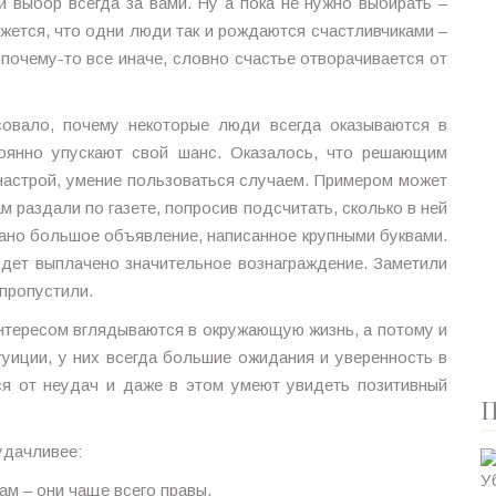
й выбор всегда за вами. Ну а пока не нужно выбирать –
ажется, что одни люди так и рождаются счастливчиками –
х почему-то все иначе, словно счастье отворачивается от
совало, почему некоторые люди всегда оказываются в
тоянно упускают свой шанс. Оказалось, что решающим
настрой, умение пользоваться случаем. Примером может
м раздали по газете, попросив подсчитать, сколько в ней
ано большое объявление, написанное крупными буквами.
будет выплачено значительное вознаграждение. Заметили
 пропустили.
интересом вглядываются в окружающую жизнь, а потому и
уиции, у них всегда большие ожидания и уверенность в
ся от неудач и даже в этом умеют увидеть позитивный
П
 удачливее:
ам – они чаще всего правы.