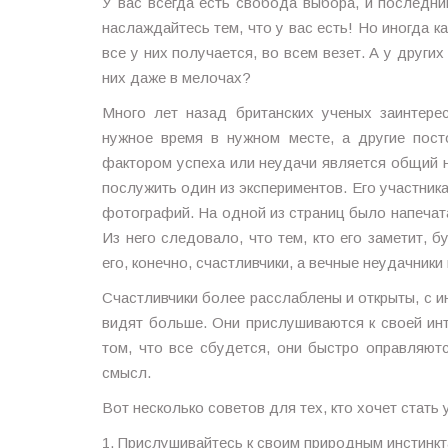
У вас всегда есть свобода выбора, и последни
наслаждайтесь тем, что у вас есть! Но иногда к
все у них получается, во всем везет. А у други
них даже в мелочах?
Много лет назад британских ученых заинтере
нужное время в нужном месте, а другие пос
фактором успеха или неудачи является общий 
послужить один из экспериментов. Его участника
фотографий. На одной из страниц было напечат
Из него следовало, что тем, кто его заметит, 
его, конечно, счастливчики, а вечные неудачники
Счастливчики более расслаблены и открыты, с 
видят больше. Они прислушиваются к своей инт
том, что все сбудется, они быстро оправляют
смысл.
Вот несколько советов для тех, кто хочет стать
1. Прислушивайтесь к своим природным инстинкт