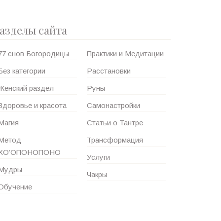
азделы сайта
77 снов Богородицы
Практики и Медитации
Без категории
Расстановки
Женский раздел
Руны
Здоровье и красота
Самонастройки
Магия
Статьи о Тантре
Метод
Трансформация
ХО’ОПОНОПОНО
Услуги
Мудры
Чакры
Обучение