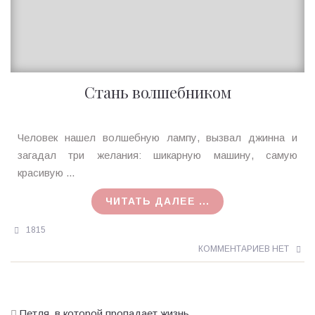
Стань волшебником
Ирина
Человек нашел волшебную лампу, вызвал джинна и
MagicTantra
загадал три желания: шикарную машину, самую
07.01.2018
красивую ...
ЧИТАТЬ ДАЛЕЕ ...
1815
КОММЕНТАРИЕВ НЕТ
Петля, в которой пропадает жизнь