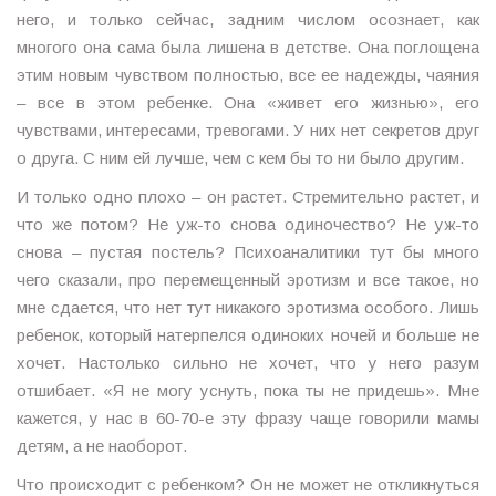
него, и только сейчас, задним числом осознает, как
многого она сама была лишена в детстве. Она поглощена
этим новым чувством полностью, все ее надежды, чаяния
– все в этом ребенке. Она «живет его жизнью», его
чувствами, интересами, тревогами. У них нет секретов друг
о друга. С ним ей лучше, чем с кем бы то ни было другим.
И только одно плохо – он растет. Стремительно растет, и
что же потом? Не уж-то снова одиночество? Не уж-то
снова – пустая постель? Психоаналитики тут бы много
чего сказали, про перемещенный эротизм и все такое, но
мне сдается, что нет тут никакого эротизма особого. Лишь
ребенок, который натерпелся одиноких ночей и больше не
хочет. Настолько сильно не хочет, что у него разум
отшибает. «Я не могу уснуть, пока ты не придешь». Мне
кажется, у нас в 60-70-е эту фразу чаще говорили мамы
детям, а не наоборот.
Что происходит с ребенком? Он не может не откликнуться