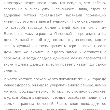
Некоторые ведут свою роль так искусно, что ребенок
просто не в силах уйти. Зависимость, вина, страх за
здоровье матери привязывают тысячами прочнейших
нитей, про это есть пьеса Птушкиной «Пока она умирала»,
по которой гораздо более легкий фильм снят, там
Васильева маму играет, а Янковский – претендента на
дочь. Каждый Новый год показывают, наверное, видели
все. А лучший – с точки зрения матери – вариант, если
дочь все же сходит ненадолго замуж и останется с
ребенком. И тогда сладкое единение можно перенести на
внука и длить дальше, и, если повезет, хватит до самой
смерти.
И часто хватает, поскольку это поколение женщин гораздо
менее здорово, они часто умирают намного раньше, чем их
матери, прошедшие войну. Потому что стальной брони нет,
а удары обиды разрушают сердце, ослабляют защиту от
самых страшных болезней. Часто свои неполадки со
здоровьем начинают использовать как неосознанную