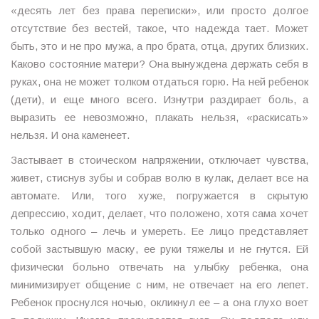
«десять лет без права переписки», или просто долгое
отсутствие без вестей, такое, что надежда тает. Может
быть, это и не про мужа, а про брата, отца, других близких.
Каково состояние матери? Она вынуждена держать себя в
руках, она не может толком отдаться горю. На ней ребенок
(дети), и еще много всего. Изнутри раздирает боль, а
выразить ее невозможно, плакать нельзя, «раскисать»
нельзя. И она каменеет.
Застывает в стоическом напряжении, отключает чувства,
живет, стиснув зубы и собрав волю в кулак, делает все на
автомате. Или, того хуже, погружается в скрытую
депрессию, ходит, делает, что положено, хотя сама хочет
только одного – лечь и умереть. Ее лицо представляет
собой застывшую маску, ее руки тяжелы и не гнутся. Ей
физически больно отвечать на улыбку ребенка, она
минимизирует общение с ним, не отвечает на его лепет.
Ребенок проснулся ночью, окликнул ее – а она глухо воет