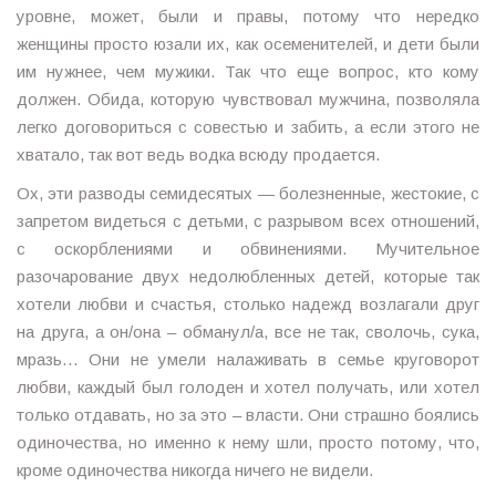
уровне, может, были и правы, потому что нередко
женщины просто юзали их, как осеменителей, и дети были
им нужнее, чем мужики. Так что еще вопрос, кто кому
должен. Обида, которую чувствовал мужчина, позволяла
легко договориться с совестью и забить, а если этого не
хватало, так вот ведь водка всюду продается.
Ох, эти разводы семидесятых — болезненные, жестокие, с
запретом видеться с детьми, с разрывом всех отношений,
с оскорблениями и обвинениями. Мучительное
разочарование двух недолюбленных детей, которые так
хотели любви и счастья, столько надежд возлагали друг
на друга, а он/она – обманул/а, все не так, сволочь, сука,
мразь… Они не умели налаживать в семье круговорот
любви, каждый был голоден и хотел получать, или хотел
только отдавать, но за это – власти. Они страшно боялись
одиночества, но именно к нему шли, просто потому, что,
кроме одиночества никогда ничего не видели.