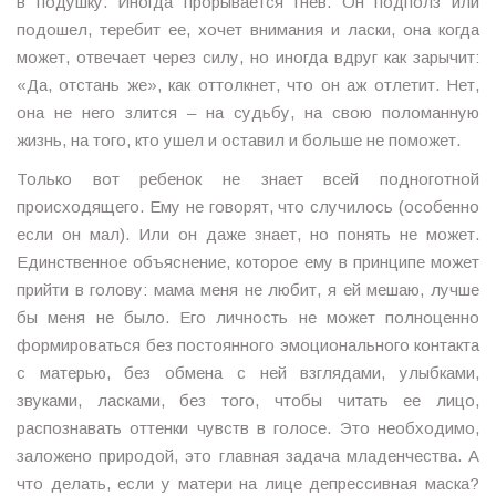
в подушку. Иногда прорывается гнев. Он подполз или
подошел, теребит ее, хочет внимания и ласки, она когда
может, отвечает через силу, но иногда вдруг как зарычит:
«Да, отстань же», как оттолкнет, что он аж отлетит. Нет,
она не него злится – на судьбу, на свою поломанную
жизнь, на того, кто ушел и оставил и больше не поможет.
Только вот ребенок не знает всей подноготной
происходящего. Ему не говорят, что случилось (особенно
если он мал). Или он даже знает, но понять не может.
Единственное объяснение, которое ему в принципе может
прийти в голову: мама меня не любит, я ей мешаю, лучше
бы меня не было. Его личность не может полноценно
формироваться без постоянного эмоционального контакта
с матерью, без обмена с ней взглядами, улыбками,
звуками, ласками, без того, чтобы читать ее лицо,
распознавать оттенки чувств в голосе. Это необходимо,
заложено природой, это главная задача младенчества. А
что делать, если у матери на лице депрессивная маска?