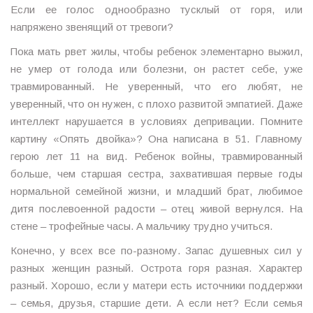
Если ее голос однообразно тусклый от горя, или
напряжено звенящий от тревоги?
Пока мать рвет жилы, чтобы ребенок элементарно выжил,
не умер от голода или болезни, он растет себе, уже
травмированный. Не уверенный, что его любят, не
уверенный, что он нужен, с плохо развитой эмпатией. Даже
интеллект нарушается в условиях депривации. Помните
картину «Опять двойка»? Она написана в 51. Главному
герою лет 11 на вид. Ребенок войны, травмированный
больше, чем старшая сестра, захватившая первые годы
нормальной семейной жизни, и младший брат, любимое
дитя послевоенной радости – отец живой вернулся. На
стене – трофейные часы. А мальчику трудно учиться.
Конечно, у всех все по-разному. Запас душевных сил у
разных женщин разный. Острота горя разная. Характер
разный. Хорошо, если у матери есть источники поддержки
– семья, друзья, старшие дети. А если нет? Если семья