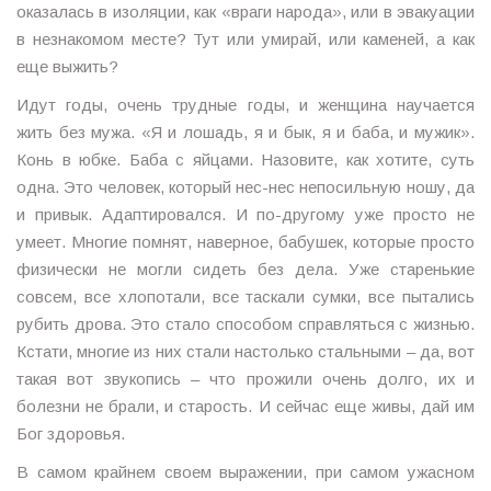
оказалась в изоляции, как «враги народа», или в эвакуации
в незнакомом месте? Тут или умирай, или каменей, а как
еще выжить?
Идут годы, очень трудные годы, и женщина научается
жить без мужа. «Я и лошадь, я и бык, я и баба, и мужик».
Конь в юбке. Баба с яйцами. Назовите, как хотите, суть
одна. Это человек, который нес-нес непосильную ношу, да
и привык. Адаптировался. И по-другому уже просто не
умеет. Многие помнят, наверное, бабушек, которые просто
физически не могли сидеть без дела. Уже старенькие
совсем, все хлопотали, все таскали сумки, все пытались
рубить дрова. Это стало способом справляться с жизнью.
Кстати, многие из них стали настолько стальными – да, вот
такая вот звукопись – что прожили очень долго, их и
болезни не брали, и старость. И сейчас еще живы, дай им
Бог здоровья.
В самом крайнем своем выражении, при самом ужасном