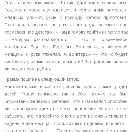
Только полезных любят. Только удобных и правильных.
Тех, кто и уроки сам сделает, и пол в доме помоет, и
младших уложит, ужин к приходу матери приготовит.
Слышали, наверное, не раз такого рода рассказы про
послевоенное детство? «Нам в голову прийти не могло так
с матерью разговаривать!» — это о современной
молодежи. Еще бы. Еще бы. Во-первых, у железной
женщины и рука тяжелая. А во-вторых — кто ж будет
рисковать крохами тепла и близости? Это роскошь, знаете
ли, родителям грубить.
Травма пошла на следующий виток.
Настанет время, и сам этот ребенок создаст семью, родит
детей. Годах примерно так в 60-х. Кто-то так был
«прокатан» железной матерью, что оказывался способен
лишь воспроизводить ее стиль поведения. Надо еще не
забывать, что матерей-то многие дети не очень сильно и
видели, в два месяца – ясли, потом пятидневка, все лето –
с садом на даче и т . д. То есть «прокатывала» не только