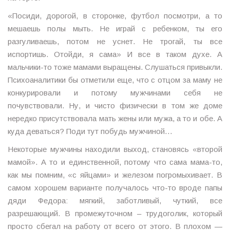
«Посиди, дорогой, в сторонке, футбол посмотри, а то
мешаешь полы мыть. Не играй с ребенком, ты его
разгуливаешь, потом не уснет. Не трогай, ты все
испортишь. Отойди, я сама» И все в таком духе. А
мальчики-то тоже мамами выращены. Слушаться привыкли.
Психоаналитики бы отметили еще, что с отцом за маму не
конкурировали и потому мужчинами себя не
почувствовали. Ну, и чисто физически в том же доме
нередко присутствовала мать жены или мужа, а то и обе. А
куда деваться? Поди тут побудь мужчиной…
Некоторые мужчины находили выход, становясь «второй
мамой». А то и единственной, потому что сама мама-то,
как мы помним, «с яйцами» и железом погромыхивает. В
самом хорошем варианте получалось что-то вроде папы
дяди Федора: мягкий, заботливый, чуткий, все
разрешающий. В промежуточном – трудоголик, который
просто сбегал на работу от всего от этого. В плохом —