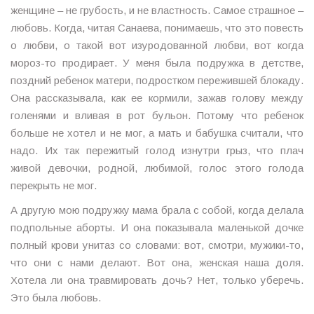
женщине – не грубость, и не властность. Самое страшное –
любовь. Когда, читая Санаева, понимаешь, что это повесть
о любви, о такой вот изуродованной любви, вот когда
мороз-то продирает. У меня была подружка в детстве,
поздний ребенок матери, подростком пережившей блокаду.
Она рассказывала, как ее кормили, зажав голову между
голенями и вливая в рот бульон. Потому что ребенок
больше не хотел и не мог, а мать и бабушка считали, что
надо. Их так пережитый голод изнутри грыз, что плач
живой девочки, родной, любимой, голос этого голода
перекрыть не мог.
А другую мою подружку мама брала с собой, когда делала
подпольные аборты. И она показывала маленькой дочке
полный крови унитаз со словами: вот, смотри, мужики-то,
что они с нами делают. Вот она, женская наша доля.
Хотела ли она травмировать дочь? Нет, только уберечь.
Это была любовь.