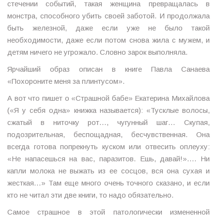
стечении событий, такая женщина превращалась в
монстра, способного убить своей заботой. И продолжала
быть железной, даже если уже не было такой
необходимости, даже если потом снова жила с мужем, и
детям ничего не угрожало. Словно зарок выполняла.
Ярчайший образ описан в книге Павла Санаева
«Похороните меня за плинтусом».
А вот что пишет о «Страшной бабе» Екатерина Михайлова
(«Я у себя одна» книжка называется): «Тусклые волосы,
сжатый в ниточку рот…, чугунный шаг… Скупая,
подозрительная, беспощадная, бесчувственная. Она
всегда готова попрекнуть куском или отвесить оплеуху:
«Не напасешься на вас, паразитов. Ешь, давай!»…. Ни
капли молока не выжать из ее сосцов, вся она сухая и
жесткая…» Там еще много очень точного сказано, и если
кто не читал эти две книги, то надо обязательно.
Самое страшное в этой патологически измененной