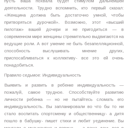
пусть ваша похвала будет стимулом дальнейшей
деятельности. Трудно вспомнить, кто первый сказал:
«Женщина должна быть достаточно умной, чтобы
притворяться дурочкой». Возможно, этот «высший
пилотаж» вашей дочери и не пригодиться — в
современном мире женщины стремительно выдвигаются на
ведущие роли. А вот умение не быть безапелляционной,
способность выслушивать мнение других,
приспосабливаться к коллективу- все это ей очень
понадобиться.
Правило седьмое: Индивидуальность
Выявить и развить в ребенке индивидуальность —
пожалуй, самое трудное. Способствуйте развитию
личности ребенка — но не пытайтесь сломать его
индивидуальность. Вы запланировали во что бы то ни
стало воспитать спортсменку и общественницу- а дитя
пошло в бабушку- пишет стихи и любит уединение. Вы
мечтали о музыкантше и певице — а ваша дочь вся в