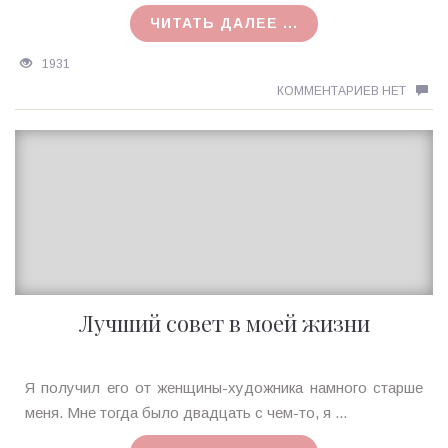
ЧИТАТЬ ДАЛЕЕ ...
1931
КОММЕНТАРИЕВ НЕТ
Лучший совет в моей жизни
Ирина
Я получил его от женщины-художника намного старше
MagicTantra
меня. Мне тогда было двадцать с чем-то, я ...
18.05.2018