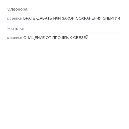
Элеонора
к записи
БРАТЬ-ДАВАТЬ ИЛИ ЗАКОН СОХРАНЕНИЯ ЭНЕРГИИ
Наталья
к записи
ОЧИЩЕНИЕ ОТ ПРОШЛЫХ СВЯЗЕЙ