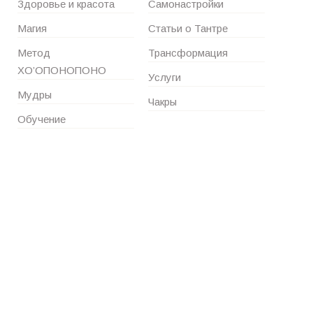
Здоровье и красота
Самонастройки
Магия
Статьи о Тантре
Метод
Трансформация
ХО’ОПОНОПОНО
Услуги
Мудры
Чакры
Обучение