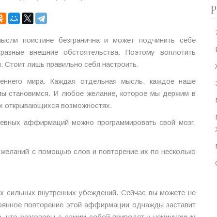
Р
ысли поистине безгранична и может подчинить себе
разные внешние обстоятельства. Поэтому воплотить
. Стоит лишь правильно себя настроить.
еннего мира. Каждая отдельная мысль, каждое наше
 мы становимся. И любое желание, которое мы держим в
ых открывающихся возможностях.
невных аффирмаций можно программировать свой мозг,
желаний с помощью слов и повторение их по несколько
ых сильных внутренних убеждений. Сейчас вы можете не
стоянное повторение этой аффирмации однажды заставит
о, что разговоры с самим собой приводят к неминуемым