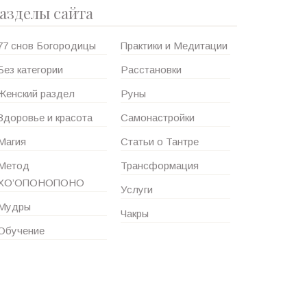
азделы сайта
77 снов Богородицы
Практики и Медитации
Без категории
Расстановки
Женский раздел
Руны
Здоровье и красота
Самонастройки
Магия
Статьи о Тантре
Метод
Трансформация
ХО’ОПОНОПОНО
Услуги
Мудры
Чакры
Обучение