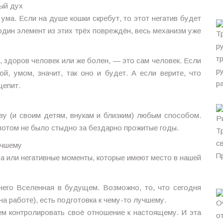
ный дух
ума. Если на душе кошки скребут, то этот негатив будет
и один элемент из этих трёх повреждён, весь механизм уже
 здоров человек или же болен, — это сам человек. Если
й, умом, значит, так оно и будет. А если верите, что
цепит.
ву (и своим детям, внукам и близким) любым способом.
 потом не было стыдно за бездарно прожитые годы.
учшему
а или негативные моменты, которые имеют место в нашей
 него Вселенная в будущем. Возможно, то, что сегодня
а работе), есть подготовка к чему-то лучшему.
м контролировать своё отношение к настоящему. И эта