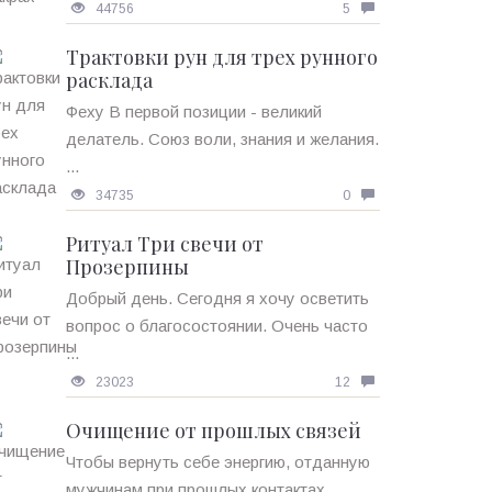
44756
5
Трактовки рун для трех рунного
расклада
Феху В первой позиции - великий
делатель. Союз воли, знания и желания.
...
34735
0
Ритуал Три свечи от
Прозерпины
Добрый день. Сегодня я хочу осветить
вопрос о благосостоянии. Очень часто
...
23023
12
Очищение от прошлых связей
Чтобы вернуть себе энергию, отданную
мужчинам при прошлых контактах, ...