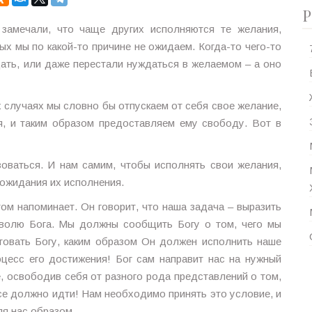
Р
замечали, что чаще других исполняются те желания,
ых мы по какой-то причине не ожидаем. Когда-то чего-то
дать, или даже перестали нуждаться в желаемом – а оно
 случаях мы словно бы отпускаем от себя свое желание,
я, и таким образом предоставляем ему свободу. Вот в
оваться. И нам самим, чтобы исполнять свои желания,
 ожидания их исполнения.
том напоминает. Он говорит, что наша задача – выразить
а волю Бога. Мы должны сообщить Богу о том, чего мы
товать Богу, каким образом Он должен исполнить наше
цесс его достижения! Бог сам направит нас на нужный
е, освободив себя от разного рода представлений о том,
все должно идти! Нам необходимо принять это условие, и
ля нас образом.