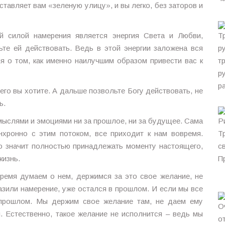
ставляет вам «зеленую улицу», и вы легко, без заторов и
й силой намерения является энергия Света и Любви,
ьте ей действовать. Ведь в этой энергии заложена вся
я о том, как именно наилучшим образом привести вас к
его вы хотите. А дальше позвольте Богу действовать, не
ь.
 мыслями и эмоциями ни за прошлое, ни за будущее. Сама
нхронно с этим потоком, все приходит к нам вовремя.
о значит полностью принадлежать моменту настоящего,
жизнь.
время думаем о нем, держимся за это свое желание, не
азили намерение, уже остался в прошлом. И если мы все
прошлом. Мы держим свое желание там, не даем ему
и. Естественно, такое желание не исполнится – ведь мы