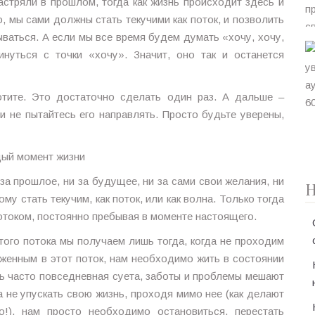
астряли в прошлом, тогда как жизнь происходит здесь и
, мы сами должны стать текучими как поток, и позволить
ваться. А если мы все время будем думать «хочу, хочу,
нуться с точки «хочу». Значит, оно так и останется
отите. Это достаточно сделать один раз. А дальше –
и не пытайтесь его направлять. Просто будьте уверены,
ждый момент жизни
 за прошлое, ни за будущее, ни за сами свои желания, ни
Н
у стать текучим, как поток, или как волна. Только тогда
отоком, постоянно пребывая в моменте настоящего.
того потока мы получаем лишь тогда, когда не проходим
женным в этот поток, нам необходимо жить в состоянии
нь часто повседневная суета, заботы и проблемы мешают
 не упускать свою жизнь, проходя мимо нее (как делают
!), нам просто необходимо остановиться, перестать