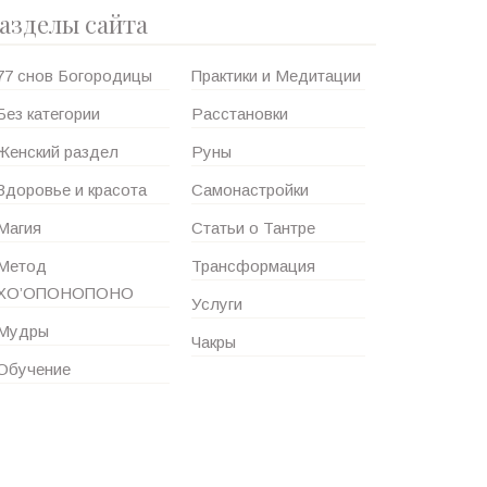
азделы сайта
77 снов Богородицы
Практики и Медитации
Без категории
Расстановки
Женский раздел
Руны
Здоровье и красота
Самонастройки
Магия
Статьи о Тантре
Метод
Трансформация
ХО’ОПОНОПОНО
Услуги
Мудры
Чакры
Обучение