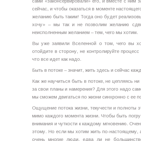
сами «законсервировали» его, и вместе с ним з
сейчас, и чтобы оказаться в моменте настоящего
желанию быть таким! Тогда оно будет реализовы
хочу» – мы так и не позволим желанию сдви
неисполненным желанием – тем, чего мы хотим.
Вы уже заявили Вселенной о том, чего вы х
отойдите в сторону, не контролируйте процесс 
что все идет как надо.
Быть в потоке – значит, жить здесь и сейчас ка
Как же научиться быть в потоке, не цепляясь ни
за свои планы и намерения? Для этого надо самом
мы сможем двигаться по жизни синхронно с ее п
Ощущение потока жизни, текучести и полноты э
мимо каждого момента жизни. Чтобы быть погру
внимания и чуткости к каждому мгновению. Оче
этому. Но если мы хотим жить по-настоящему, а
очень многие люди, едва ли не большинство