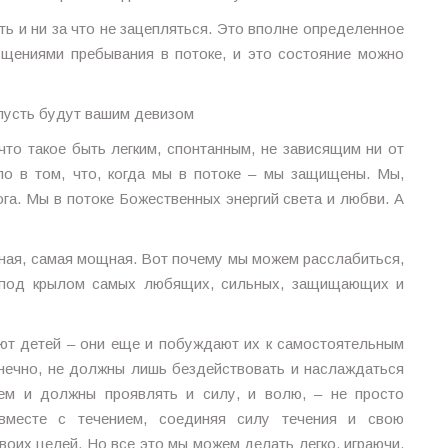
ать и ни за что не зацепляться. Это вполне определенное
щениями пребывания в потоке, и это состояние можно
 пусть будут вашим девизом
 что такое быть легким, спонтанным, не зависящим ни от
ло в том, что, когда мы в потоке – мы защищены. Мы,
га. Мы в потоке Божественных энергий света и любви. А
ьная, самая мощная. Вот почему мы можем расслабиться,
и под крылом самых любящих, сильных, защищающих и
ют детей – они еще и побуждают их к самостоятельным
конечно, не должны лишь бездействовать и наслаждаться
м и должны проявлять и силу, и волю, – не просто
вместе с течением, соединяя силу течения и свою
воих целей. Но все это мы можем делать легко, играючи,