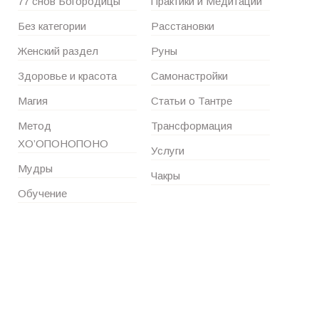
77 снов Богородицы
Практики и Медитации
Без категории
Расстановки
Женский раздел
Руны
Здоровье и красота
Самонастройки
Магия
Статьи о Тантре
Метод
Трансформация
ХО’ОПОНОПОНО
Услуги
Мудры
Чакры
Обучение