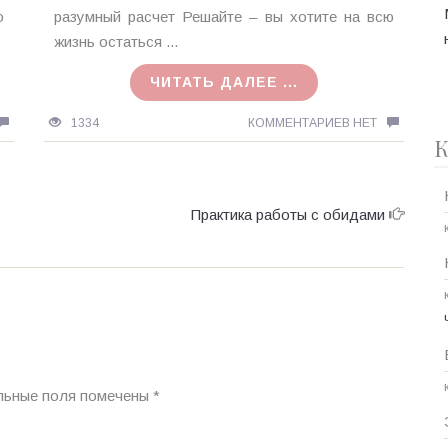
MagicTantra
о
разумный расчет Решайте – вы хотите на всю
25.08.2015
жизнь остаться ...
ЧИТАТЬ ДАЛЕЕ ...
1334
КОММЕНТАРИЕВ НЕТ
К
Практика работы с обидами
льные поля помечены
*