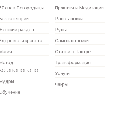
77 снов Богородицы
Практики и Медитации
Без категории
Расстановки
Женский раздел
Руны
Здоровье и красота
Самонастройки
Магия
Статьи о Тантре
Метод
Трансформация
ХО’ОПОНОПОНО
Услуги
Мудры
Чакры
Обучение