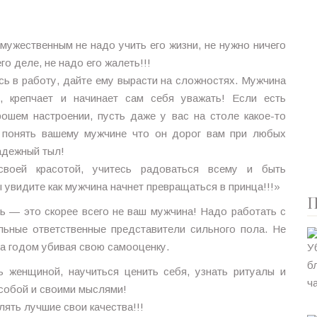
мужественным не надо учить его жизни, не нужно ничего
о деле, не надо его жалеть!!!
сь в работу, дайте ему вырасти на сложностях. Мужчина
т, крепчает и начинает сам себя уважать! Если есть
ошем настроении, пусть даже у вас на столе какое-то
т понять вашему мужчине что он дорог вам при любых
надежный тыл!
своей красотой, учитесь радоваться всему и быть
 увидите как мужчина начнет превращаться в принца!!!»
П
ть — это скорее всего не ваш мужчина! Надо работать с
льные ответственные представители сильного пола. Не
за годом убивая свою самооценку.
ь женщиной, научиться ценить себя, узнать ритуалы и
 собой и своими мыслями!
ять лучшие свои качества!!!