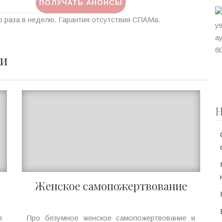
 раза в неделю. Гарантия отсутствия СПАМа.
ии
Н
Женское самопожертвование
Ирина
я
Про безумное женское самопожертвование и