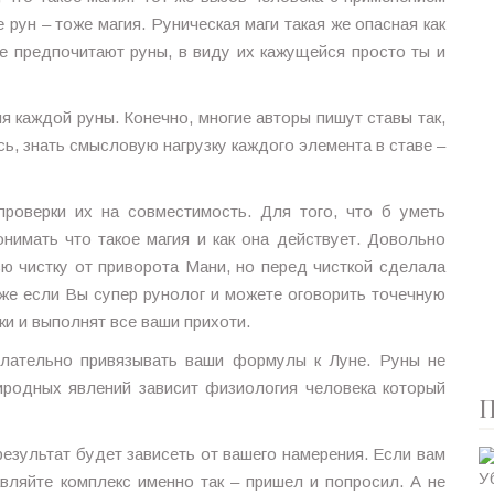
 рун – тоже магия. Руническая маги такая же опасная как
е предпочитают руны, в виду их кажущейся просто ты и
 каждой руны. Конечно, многие авторы пишут ставы так,
сь, знать смысловую нагрузку каждого элемента в ставе –
роверки их на совместимость. Для того, что б уметь
нимать что такое магия и как она действует. Довольно
ю чистку от приворота Мани, но перед чисткой сделала
аже если Вы супер рунолог и можете оговорить точечную
ьки и выполнят все ваши прихоти.
желательно привязывать ваши формулы к Луне. Руны не
иродных явлений зависит физиология человека который
П
 результат будет зависеть от вашего намерения. Если вам
вляйте комплекс именно так – пришел и попросил. А не