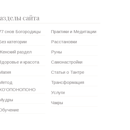
азделы сайта
77 снов Богородицы
Практики и Медитации
Без категории
Расстановки
Женский раздел
Руны
Здоровье и красота
Самонастройки
Магия
Статьи о Тантре
Метод
Трансформация
ХО’ОПОНОПОНО
Услуги
Мудры
Чакры
Обучение