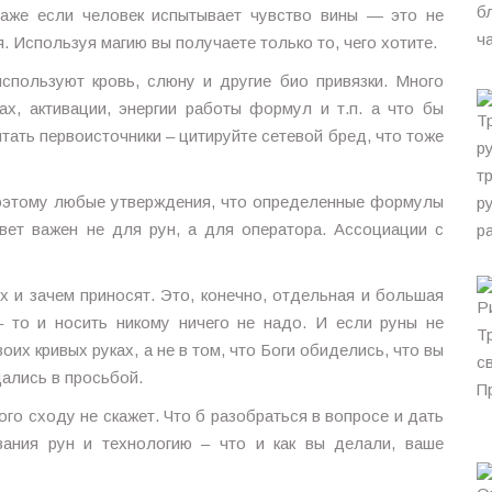
даже если человек испытывает чувство вины — это не
я. Используя магию вы получаете только то, чего хотите.
используют кровь, слюну и другие био привязки. Много
ах, активации, энергии работы формул и т.п. а что бы
итать первоисточники – цитируйте сетевой бред, что тоже
 Поэтому любые утверждения, что определенные формулы
вет важен не для рун, а для оператора. Ассоциации с
их и зачем приносят. Это, конечно, отдельная и большая
– то и носить никому ничего не надо. И если руны не
их кривых руках, а не в том, что Боги обиделись, что вы
щались в просьбой.
го сходу не скажет. Что б разобраться в вопросе и дать
вания рун и технологию – что и как вы делали, ваше