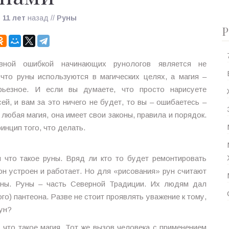
о
11 лет
назад
//
Руны
Р
вной ошибкой начинающих рунологов является не
 что руны используются в магических целях, а магия –
рьезное. И если вы думаете, что просто нарисуете
ей, и вам за это ничего не будет, то вы – ошибаетесь –
к любая магия, она имеет свои законы, правила и порядок.
инцип того, что делать.
 что такое руны. Вряд ли кто то будет ремонтировать
 он устроен и работает. Но для «рисования» рун считают
руны. Руны – часть Северной Традиции. Их людям дал
го) пантеона. Разве не стоит проявлять уважение к тому,
ун?
 что такое магия. Тот же вызов человека с применением