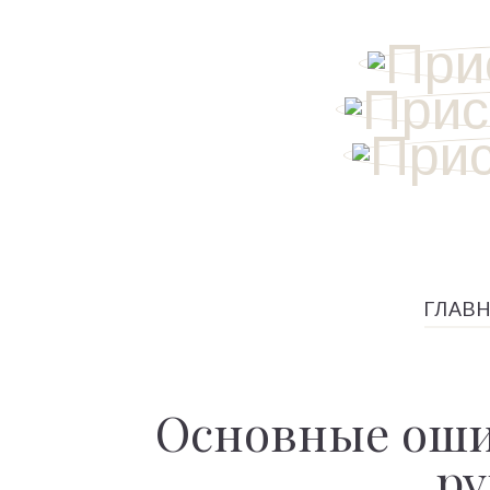
ГЛАВ
Основные оши
р