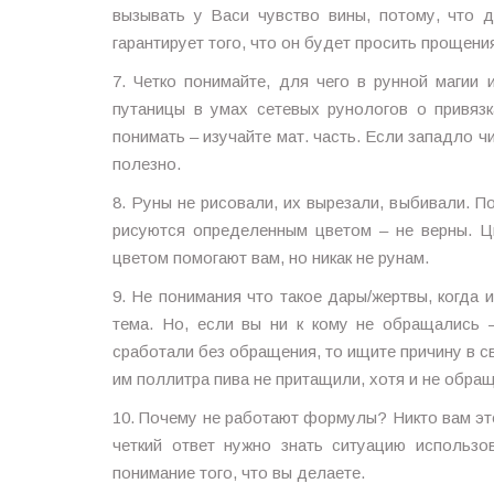
вызывать у Васи чувство вины, потому, что 
гарантирует того, что он будет просить прощени
7. Четко понимайте, для чего в рунной магии 
путаницы в умах сетевых рунологов о привязк
понимать – изучайте мат. часть. Если западло ч
полезно.
8. Руны не рисовали, их вырезали, выбивали.
рисуются определенным цветом – не верны. Ц
цветом помогают вам, но никак не рунам.
9. Не понимания что такое дары/жертвы, когда 
тема. Но, если вы ни к кому не обращались 
сработали без обращения, то ищите причину в сво
им поллитра пива не притащили, хотя и не обра
10. Почему не работают формулы? Никто вам это
четкий ответ нужно знать ситуацию использо
понимание того, что вы делаете.