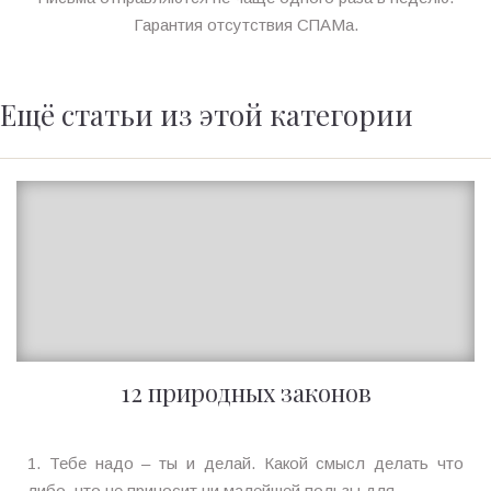
Гарантия отсутствия СПАМа.
Ещё статьи из этой категории
12 природных законов
Ирина
1. Тебе надо – ты и делай. Какой смысл делать что
MagicTantra
либо, что не приносит ни малейшей пользы для ...