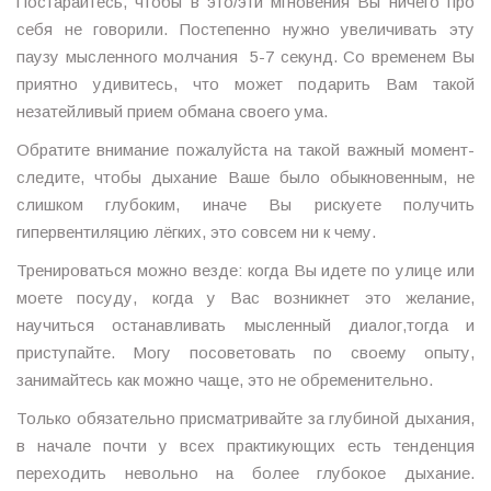
Постарайтесь, чтобы в это/эти мгновения Вы ничего про
себя не говорили. Постепенно нужно увеличивать эту
паузу мысленного молчания 5-7 секунд. Со временем Вы
приятно удивитесь, что может подарить Вам такой
незатейливый прием обмана своего ума.
Обратите внимание пожалуйста на такой важный момент-
следите, чтобы дыхание Ваше было обыкновенным, не
слишком глубоким, иначе Вы рискуете получить
гипервентиляцию лёгких, это совсем ни к чему.
Тренироваться можно везде: когда Вы идете по улице или
моете посуду, когда у Вас возникнет это желание,
научиться останавливать мысленный диалог,тогда и
приступайте. Могу посоветовать по своему опыту,
занимайтесь как можно чаще, это не обременительно.
Только обязательно присматривайте за глубиной дыхания,
в начале почти у всех практикующих есть тенденция
переходить невольно на более глубокое дыхание.