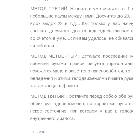
МЕТОД ТРЕТИЙ: Начните в уме считать от 1 д
небольшие паузы между ними. Досчитав до 20, 
вдох-выдох-22 и т.д….Как только у вас начн
спешите досчитать до ста ведь здесь главное 
со счетом в уме. Если вам удалось, не сбиваяс
силой воли.
МЕТОД ЧЕТВЁРТЫЙ: Встаньте посередине ко
прямыми руками: правой рисуете горизонтал
покажется мало и ваше тело приспособится, то н
овладения и этими телодвижениями пишите рука
так до конца алфавита.
МЕТОД ПЯТЫЙ: Протяните перед собою обе руки
обеих рук одновременно, постарайтесь чувств
некое состояние, при котором у вас в голов
внутреннего диалога.
1230