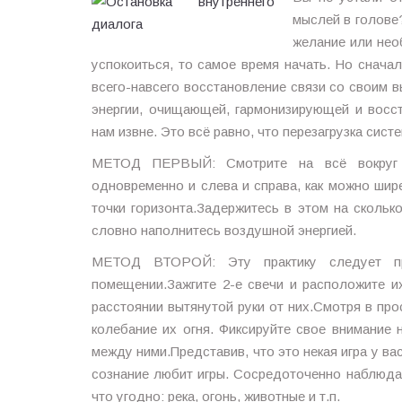
мыслей в голове?
желание или нео
успокоиться, то самое время начать. Но сначал
всего-навсего восстановление связи со своим 
энергии, очищающей, гармонизирующей и восст
нам извне. Это всё равно, что перезагрузка сист
МЕТОД ПЕРВЫЙ: Смотрите на всё вокруг б
одновременно и слева и справа, как можно шире
точки горизонта.Задержитесь в этом на скольк
словно наполнитесь воздушной энергией.
МЕТОД ВТОРОЙ: Эту практику следует п
помещении.Зажгите 2-е свечи и расположите и
расстоянии вытянутой руки от них.Смотря в пр
колебание их огня. Фиксируйте свое внимание 
между ними.Представив, что это некая игра у в
сознание любит игры. Сосредоточенно наблюдай
что угодно: река, огонь, животные и т.п.