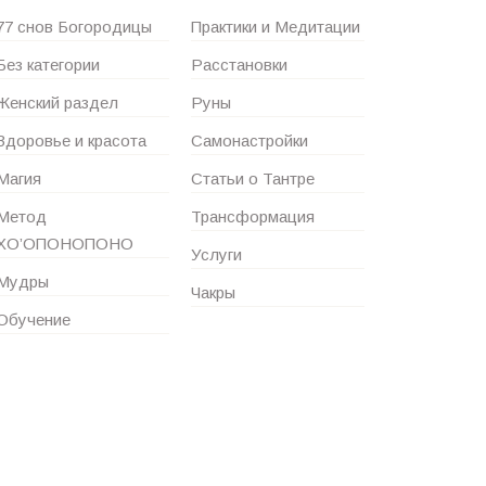
77 снов Богородицы
Практики и Медитации
Без категории
Расстановки
Женский раздел
Руны
Здоровье и красота
Самонастройки
Магия
Статьи о Тантре
Метод
Трансформация
ХО’ОПОНОПОНО
Услуги
Мудры
Чакры
Обучение