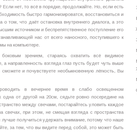
 Если нет, то всё в порядке, продолжайте. Но, если есть
бходимость быстро гармонизироватся, восстановиться и
а о том, что даёт остановка внутреннего диалога, а это
высшим источником и беспрепятственное поступление его
анавливающей нас от всего наносного, поступившего к
емы на компьютере.
оковым зрением, стараясь охватить всё видимое
, а направленность взгляда глаз пусть будет чуть выше
о сможете и почувствуете необыкновенную лёгкость, Вы
роводить в вечернее время в слабо освещенном
х одна от другой на 20см, сядьте ровно посередине на
остранство между свечами, постарайтесь уловить каждое
на свечах, при этом, не смещая взгляда с пространства
ас лучше получиться удержать внимание, потому что наше
те, за тем, что вы видите перед собой, это может быть