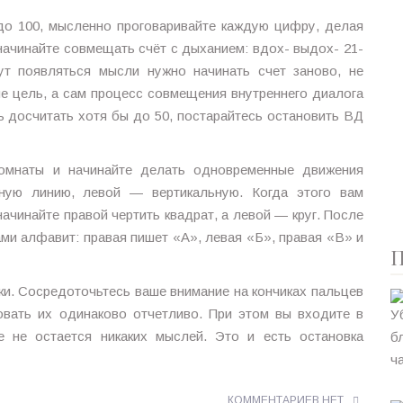
о 100, мысленно проговаривайте каждую цифру, делая
начинайте совмещать счёт с дыханием: вдох- выдох- 21-
ут появляться мысли нужно начинать счет заново, не
не цель, а сам процесс совмещения внутреннего диалога
ь досчитать хотя бы до 50, постарайтесь остановить ВД
мнаты и начинайте делать одновременные движения
ьную линию, левой — вертикальную. Когда этого вам
ачинайте правой чертить квадрат, а левой — круг. После
ми алфавит: правая пишет «А», левая «Б», правая «В» и
П
. Сосредоточьтесь ваше внимание на кончиках пальцев
овать их одинаково отчетливо. При этом вы входите в
е не остается никаких мыслей. Это и есть остановка
КОММЕНТАРИЕВ НЕТ