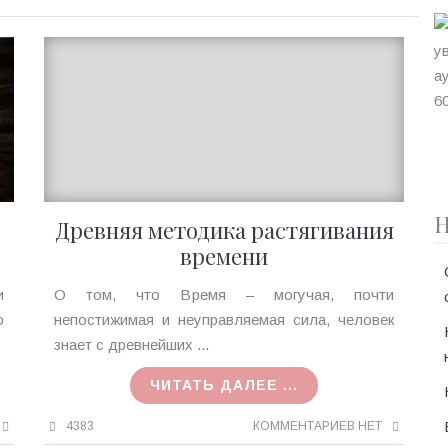
Н
Древняя методика растягивания
времени
Ирина
и
О том, что Время – могучая, почти
MagicTantra
о
непостижимая и неуправляемая сила, человек
05.01.2018
знает с древнейших ...
ЧИТАТЬ ДАЛЕЕ ...
4383
КОММЕНТАРИЕВ НЕТ