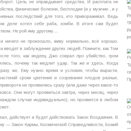
оборот. Цель не оправдывает средства. И расплата не
йства, физические болезни, бесплодие (и у мужчин , и у
чевных последствий для того, кто привораживал. Ведь
мом деле хотел себе раба, зомби. В итоге сам будет
ством. Не рой яму другому…
) и ничего не произошло, живу нормально, всё хорошо.
и вводят в заблуждение других людей. Помните, как Том
осле того, как индеец Джо соврал про убийство, гром
ялись, почему так медлит удар. Так же и здесь. Когда
разу же. Ему нужно время и условия, чтобы вырасти,
растений сроки цветения и созревания плодов разные.
приворота не проявились сразу (или даже через какое-то
вовсе. Они могут проявиться завтра, через месяц, через
в каждом случае индивидуально), но проявится в любом
ожет.
вал, действует и будет действовать Закон Воздаяния. В
ному — Закон Кармы, Космической Справедливости, Божий