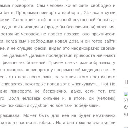
амма приворота. Сам человек хочет жить свободно и
м быть. Программа приворота наоборот, 24 часа в сутки
ожили. Следствие этой постоянной внутренней борьбы,-
откуда появляющаяся (вроде бы беспричинная) агрессия.
остояние человека не просто похоже, оно практически
и, когда ему необходима новая доза и он готов зайти
не, я не сгущаю краски, видел это неоднократно своими
Что же дальше? Дальше последствия приворота начинают
и физических болезней. Причём самых разнообразных, у
 но диагноза «приворот» у современной медицины нет. А
ее,- это ведь всего лишь следствия этого постоянного
П
ые спиваются, некоторые попадают в «психушку»… Но! Но
вие приворота не бесконечно, даже, если тот, кто
го. Воля человека сильнее и, в итоге, он (человек)
ой психикой и судьбой, но всё-таки победивший.
ораживала. Может быть для неё не будет негативных
хотела счастья и любви… Но и она тоже ни счастья, ни