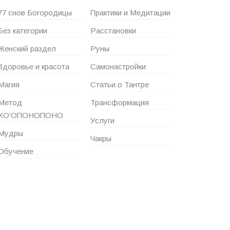
77 снов Богородицы
Практики и Медитации
Без категории
Расстановки
Женский раздел
Руны
Здоровье и красота
Самонастройки
Магия
Статьи о Тантре
Метод
Трансформация
ХО’ОПОНОПОНО
Услуги
Мудры
Чакры
Обучение