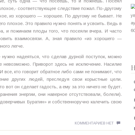
ные, суть одна — что посеешь, то и пожнёшь. Посеял
плохое,- соответствующее следствие пожал. По-другому
хое, из хорошего — хорошее. По другому не бывает. Не
го плохое. Это правило нужно понять и усвоить. Ведь в
а, и пожинаем плоды того, что посеяли вчера. И часто
новить взаимосвязи. А, зная правило «из хорошего —
ного легче.
не нужно надеяться, что сделав дурной поступок, можно
пе невозможно. Приворот здесь не исключение. Насилие
Н
И все, кто говорит обратное либо сами не понимают, что
ение других людей, преследуя свои корыстные цели.
о вот он сделает гадость, а ему за это ничего не будет.
ранения энергии, они наверное отсутствовали, болели).
«доверчивых Буратин» и собственноручно калечить свою
КОММЕНТАРИЕВ НЕТ