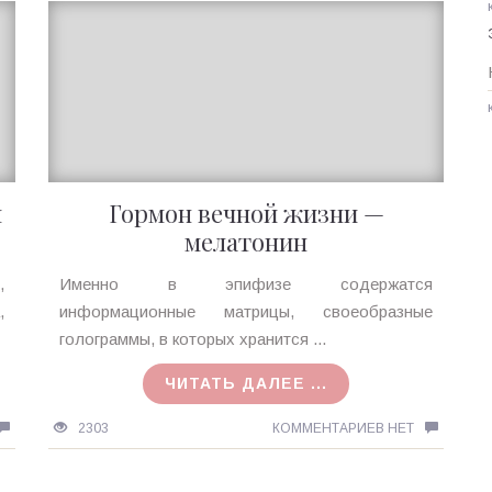
м
Гормон вечной жизни —
мелатонин
Ирина
,
Именно в эпифизе содержатся
MagicTantra
,
информационные матрицы, своеобразные
09.02.2016
голограммы, в которых хранится ...
ЧИТАТЬ ДАЛЕЕ ...
2303
КОММЕНТАРИЕВ НЕТ