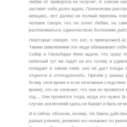
любви от приворота не получит. А совсем на
заставит себя долго ждать. Психические расстро
женщин),- вот далеко не полный перечень пла
человек говоря, что он хочет Любви, на са
расплачиваться, одиночеством, болезнями, раб
Некоторые говорят, что вот, я приворожил(-а
Такими заявлениями эти люди обманывают себя 
Сойер и Гекльберри Финн ждали, что сразу п
небесный тут же падёт на его голову и удивл
попадает в землю семя, оно не даст плоды с
отцвести и отплодоносить. Причём у разных 
Всему своё время и если негативные следствия 
время), это не означает, что они не проявятся 
год… Они проявятся тогда, когда это нужно (
случае, исключений здесь не бывает и быть не м
И я сейчас объясню, почему. На Земле действо
разных учениях, религиях его называют по раз