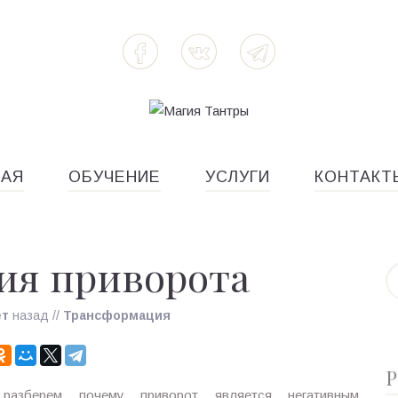
НАЯ
ОБУЧЕНИЕ
УСЛУГИ
КОНТАКТ
ия приворота
ет
назад
//
Трансформация
Р
разберем почему приворот является негативным