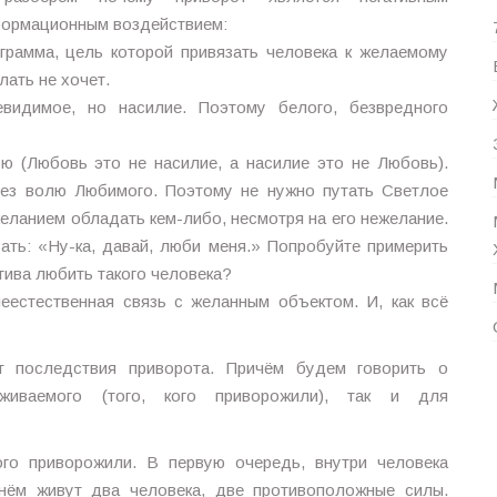
ормационным воздействием:
грамма, цель которой привязать человека к желаемому
лать не хочет.
евидимое, но насилие. Поэтому белого, безвредного
ю (Любовь это не насилие, а насилие это не Любовь).
рез волю Любимого. Поэтому не нужно путать Светлое
еланием обладать кем-либо, несмотря на его нежелание.
зать: «Ну-ка, давай, люби меня.» Попробуйте примерить
тива любить такого человека?
неестественная связь с желанным объектом. И, как всё
т последствия приворота. Причём будем говорить о
живаемого (того, кого приворожили), так и для
ого приворожили. В первую очередь, внутри человека
 нём живут два человека, две противоположные силы.