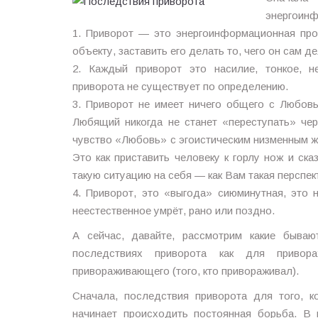
энергоинф
1. Приворот — это энергоинформационная про
объекту, заставить его делать то, чего он сам де
2. Каждый приворот это насилие, тонкое, н
приворота не существует по определению.
3. Приворот не имеет ничего общего с Любовь
Любящий никогда не станет «переступать» че
чувство «Любовь» с эгоистическим низменным ж
Это как приставить человеку к горлу нож и ска
такую ситуацию на себя — как Вам такая перспек
4. Приворот, это «выгода» сиюминутная, это 
неестественное умрёт, рано или поздно.
А сейчас, давайте, рассмотрим какие бываю
последствиях приворота как для привора
привораживающего (того, кто привораживал).
Сначала, последствия приворота для того, к
начинает происходить постоянная борьба. В