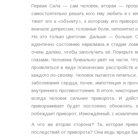
Первая Сила — сам человек, вторая — прогр
самостоятельно решать кого ему любить и с ке
тянет его к «объекту», к которому его привор
вначале депрессия, головные боли, непонятно 
Но это только цветочки. Дальше — больше. С
идентично состоянию наркомана в стадии ломк
очень далеко, чтобы заполучить её. Поверьте м
глазами. Человека буквально рвёт на части. 
проявляться в виде психических расстройств 
каждого по-своему. Человек пытается лечиться,
заболевания сердца, почек, импотенция и проч
внутреннего противостояния. В итоге, некотор
всегда человек сильнее приворота. И дейст
привораживает будет постоянно обновлять е
побеждает приворот. Измождённый, с искалеченн
А что же вторая сторона? Та, которая прив
последствий от приворота? Она ведь вроде бы 