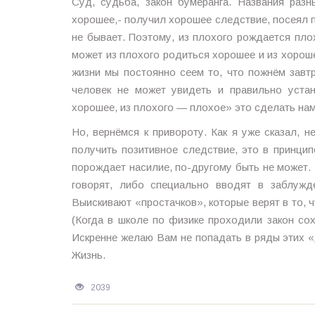
Суд, судьба, закон бумеранга. Названия раз
хорошее,- получил хорошее следствие, посеял 
не бывает. Поэтому, из плохого рождается пло
может из плохого родиться хорошее и из хороше
жизни мы постоянно сеем то, что пожнём завтр
человек не может увидеть и правильно уста
хорошее, из плохого — плохое» это сделать нам
Но, вернёмся к привороту. Как я уже сказал, 
получить позитивное следствие, это в принци
порождает насилие, по-другому быть не может. 
говорят, либо специально вводят в заблужд
Выискивают «простачков», которые верят в то, чт
(Когда в школе по физике проходили закон сох
Искренне желаю Вам не попадать в ряды этих 
Жизнь.
2039