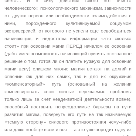
свет»… И в силу действия такого вот «чисто
человеческого» психологического механизма зависимости
от других персон или необходимости взаимодействия с
ними, порожденного культивируемой социумом
экстраверсией, от которого не успели еще освободиться
начинающие, и недостатка информации «что сколько
стоит» при освоении магии ПЕРЕД началом ее освоения
(дабы имел возможность начинающий принять осознанное
решение о том, готов ли он платить нужную для освоения
магии цену) слишком многие магики встают на долгий и
опасный как для них самих, так и для их окружения
«компенсаторный» путь (основанный на желании
компенсировать свои личные нерешаемые проблемы
только лишь за счет неадекватной деятельности вовне),
способный поставить непреодолимые барьеры на пути
развития магика, повернуть его путь на так называемую
«темную сторону» силового противостояния чему-либо
или даже вообще всем и вся — а это уже породит одну из