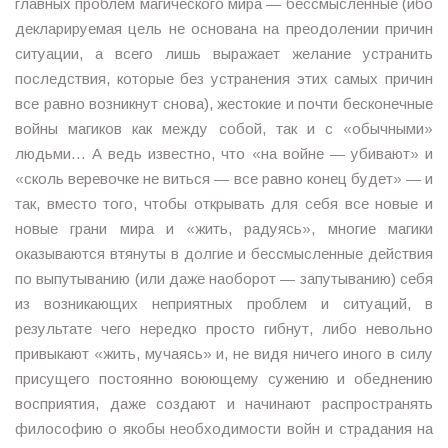
главных проблем магического мира — бессмысленные (ибо
декларируемая цель не основана на преодолении причин
ситуации, а всего лишь выражает желание устранить
последствия, которые без устранения этих самых причин
все равно возникнут снова), жестокие и почти бесконечные
войны магиков как между собой, так и с «обычными»
людьми… А ведь известно, что «на войне — убивают» и
«сколь веревочке не виться — все равно конец будет» — и
так, вместо того, чтобы открывать для себя все новые и
новые грани мира и «жить, радуясь», многие магики
оказываются втянуты в долгие и бессмысленные действия
по выпутыванию (или даже наоборот — запутыванию) себя
из возникающих неприятных проблем и ситуаций, в
результате чего нередко просто гибнут, либо невольно
привыкают «жить, мучаясь» и, не видя ничего иного в силу
присущего постоянно воюющему сужению и обеднению
восприятия, даже создают и начинают распространять
философию о якобы необходимости войн и страдания на