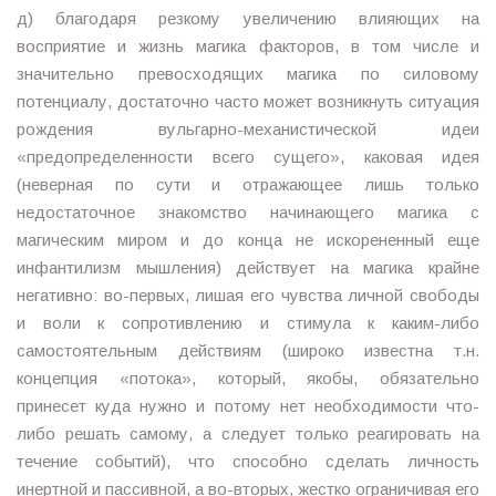
д) благодаря резкому увеличению влияющих на
восприятие и жизнь магика факторов, в том числе и
значительно превосходящих магика по силовому
потенциалу, достаточно часто может возникнуть ситуация
рождения вульгарно-механистической идеи
«предопределенности всего сущего», каковая идея
(неверная по сути и отражающее лишь только
недостаточное знакомство начинающего магика с
магическим миром и до конца не искорененный еще
инфантилизм мышления) действует на магика крайне
негативно: во-первых, лишая его чувства личной свободы
и воли к сопротивлению и стимула к каким-либо
самостоятельным действиям (широко известна т.н.
концепция «потока», который, якобы, обязательно
принесет куда нужно и потому нет необходимости что-
либо решать самому, а следует только реагировать на
течение событий), что способно сделать личность
инертной и пассивной, а во-вторых, жестко ограничивая его