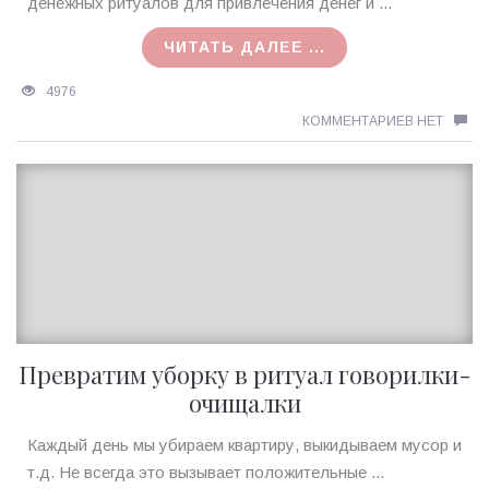
MagicTantra
денежных ритуалов для привлечения денег и ...
13.12.2015
ЧИТАТЬ ДАЛЕЕ ...
4976
КОММЕНТАРИЕВ НЕТ
Превратим уборку в ритуал говорилки-
очищалки
Ирина
Каждый день мы убираем квартиру, выкидываем мусор и
MagicTantra
т.д. Не всегда это вызывает положительные ...