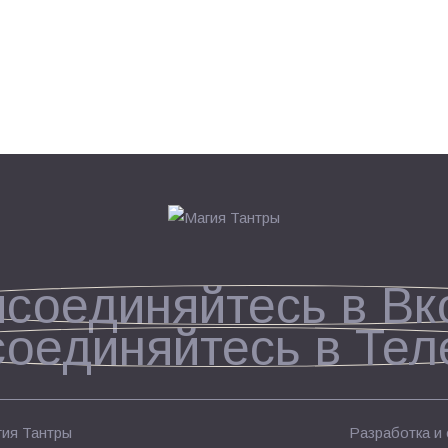
ия Тантры
Разработка и