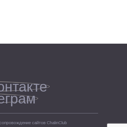
 сопровождение сайтов
ChalinClub