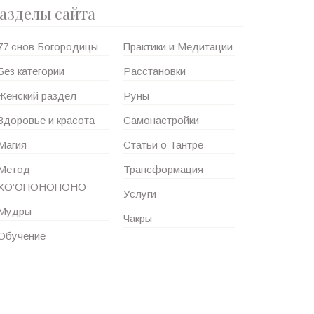
азделы сайта
77 снов Богородицы
Практики и Медитации
Без категории
Расстановки
Женский раздел
Руны
Здоровье и красота
Самонастройки
Магия
Статьи о Тантре
Метод
Трансформация
ХО’ОПОНОПОНО
Услуги
Мудры
Чакры
Обучение