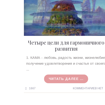
Четыре цели для гармоничного
развития
Ирина
1. КАМА - любовь, радость жизни, жизнелюбие
MagicTantra
получение удовлетворения и счастья от своег
04.02.2018
...
ЧИТАТЬ ДАЛЕЕ ...
1667
КОММЕНТАРИЕВ НЕТ