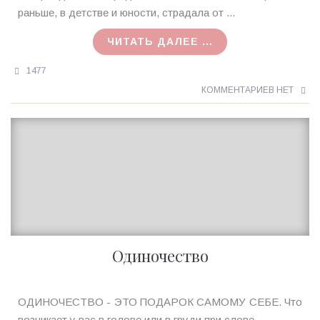
MagicTantra
раньше, в детстве и юности, страдала от ...
19.09.2016
ЧИТАТЬ ДАЛЕЕ ...
1477
КОММЕНТАРИЕВ НЕТ
Одиночество
Ирина
ОДИНОЧЕСТВО - ЭТО ПОДАРОК САМОМУ СЕБЕ. Что
MagicTantra
возникает у вас в голове или в груди при слове ...