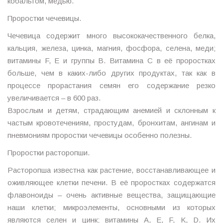
кобальтом, медью.
Проростки чечевицы.
Чечевица содержит много высококачественного белка,
кальция, железа, цинка, магния, фосфора, селена, меди;
витамины F, Е и группы В. Витамина С в её проростках
больше, чем в каких-либо других продуктах, так как в
процессе прорастания семян его содержание резко
увеличивается – в 600 раз.
Взрослым и детям, страдающим анемией и склонным к
частым кровотечениям, простудам, бронхитам, ангинам и
пневмониям проростки чечевицы особенно полезны.
Проростки расторопши.
Расторопша известна как растение, восстанавливающее и
оживляющее клетки печени. В её проростках содержатся
флавоноиды – очень активные вещества, защищающие
наши клетки; микроэлементы, основными из которых
являются селен и цинк; витамины А, Е, F, K, D. Их