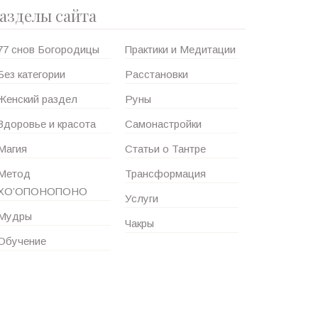
азделы сайта
77 снов Богородицы
Практики и Медитации
Без категории
Расстановки
Женский раздел
Руны
Здоровье и красота
Самонастройки
Магия
Статьи о Тантре
Метод
Трансформация
ХО’ОПОНОПОНО
Услуги
Мудры
Чакры
Обучение