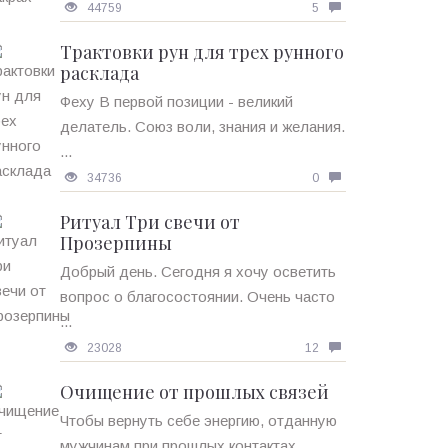
44759
5
Трактовки рун для трех рунного
расклада
Феху В первой позиции - великий
делатель. Союз воли, знания и желания.
...
34736
0
Ритуал Три свечи от
Прозерпины
Добрый день. Сегодня я хочу осветить
вопрос о благосостоянии. Очень часто
...
23028
12
Очищение от прошлых связей
Чтобы вернуть себе энергию, отданную
мужчинам при прошлых контактах, ...