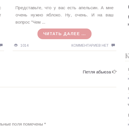
Ирина
с
Представьте, что у вас есть апельсин. А мне
MagicTantra
т
очень нужно яблоко. Ну, очень. И на ваш
14.04.2018
вопрос "Чем ...
ЧИТАТЬ ДАЛЕЕ ...
1014
КОММЕНТАРИЕВ НЕТ
К
Петля абьюза
льные поля помечены
*