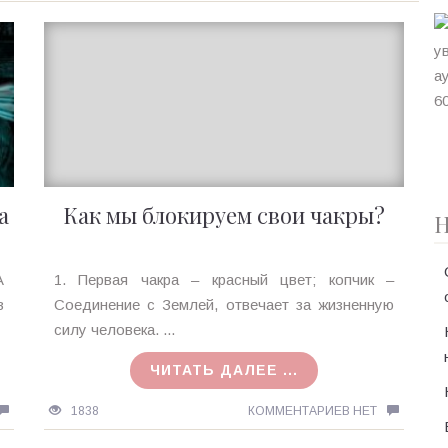
а
Как мы блокируем свои чакры?
Н
Ирина
А
1. Первая чакра – красный цвет; копчик –
MagicTantra
в
Соединение с Землей, отвечает за жизненную
23.07.2015
силу человека. ...
ЧИТАТЬ ДАЛЕЕ ...
1838
КОММЕНТАРИЕВ НЕТ