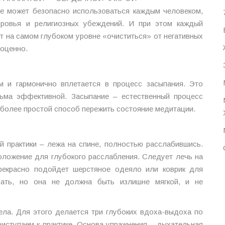
е может безопасно использоваться каждым человеком,
доровья и религиозных убеждений. И при этом каждый
ет на самом глубоком уровне «очиститься» от негативных
ноценно.
м и гармонично вплетается в процесс засыпания. Это
сьма эффективной. Засыпание – естественный процесс
более простой способ пережить состояние медитации.
 практики – лежа на спине, полностью расслабившись.
оложение для глубокого расслабления. Следует лечь на
Прекрасно подойдет шерстяное одеяло или коврик для
вать, но она не должна быть излишне мягкой, и не
ела. Для этого делается три глубоких вдоха-выдоха по
риступаем к практике. Основа упражнения – дыхательная