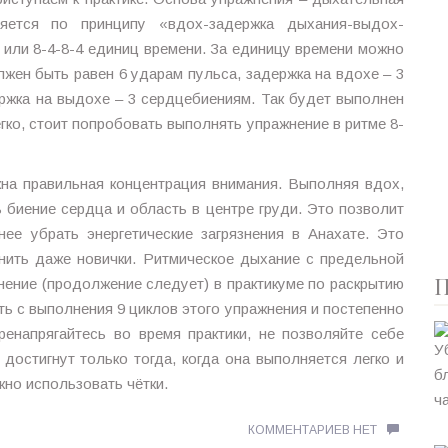
яется по принципу «вдох-задержка дыхания-выдох-
 или 8-4-8-4 единиц времени. За единицу времени можно
лжен быть равен 6 ударам пульса, задержка на вдохе – 3
ржка на выдохе – 3 сердцебиениям. Так будет выполнен
гко, стоит попробовать выполнять упражнение в ритме 8-
жна правильная концентрация внимания. Выполняя вдох,
 биение сердца и область в центре груди. Это позволит
ее убрать энергетические загрязнения в Анахате. Это
лнить даже новички. Ритмическое дыхание с предельной
П
нение (продолжение следует) в практикуме по раскрытию
ть с выполнения 9 циклов этого упражнения и постепенно
ренапрягайтесь во время практики, не позволяйте себе
остигнут только тогда, когда она выполняется легко и
жно использовать чётки.
КОММЕНТАРИЕВ НЕТ