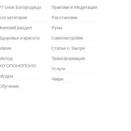
77 снов Богородицы
Практики и Медитации
Без категории
Расстановки
Женский раздел
Руны
Здоровье и красота
Самонастройки
Магия
Статьи о Тантре
Метод
Трансформация
ХО’ОПОНОПОНО
Услуги
Мудры
Чакры
Обучение