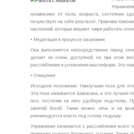
Упражнени
независимо от пола, возраста, состояния з
почувствует на себе результат. Практика помож
наслоений, которые мешают чакре работать пол
• Медитация в процессе засыпания
Она выполняется непосредственно перед сно
делает ее очень доступной, но при этом ве
расслабления и успокоения мыслеформ. Это наи
• Очищение
Исходное положение. Наилучшая поза для этой
Эта поза называется Шавасана, и это лучшее п
пол, постелив на него удобную подстилку. 
занятий йогой. Также можно лечь и на кро
рекомендуется класть под голову подушку.
Упражнение начинается с расслабления всего т
правилам полного йоговского дыхания. Затем п