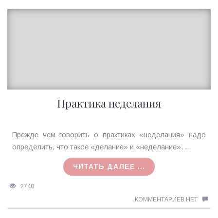
Практика неделания
Ирина
Прежде чем говорить о практиках «неделания» надо
MagicTantra
определить, что такое «делание» и «неделание». ...
25.01.2018
ЧИТАТЬ ДАЛЕЕ ...
2740
КОММЕНТАРИЕВ НЕТ