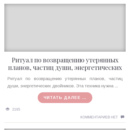
Ритуал по возвращению утерянных
планов, частиц души, энергетических
двойников
Ирина
Ритуал по возвращению утерянных планов, частиц
MagicTantra
души, энергетических двойников. Эта техника нужна ...
28.07.2016
ЧИТАТЬ ДАЛЕЕ ...
2165
КОММЕНТАРИЕВ НЕТ