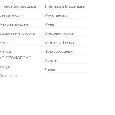
77 снов Богородицы
Практики и Медитации
Без категории
Расстановки
Женский раздел
Руны
Здоровье и красота
Самонастройки
Магия
Статьи о Тантре
Метод
Трансформация
ХО’ОПОНОПОНО
Услуги
Мудры
Чакры
Обучение