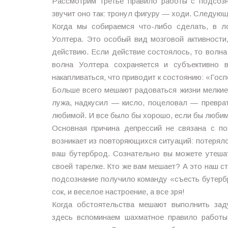
Рассмотрим третье правило работы с подсоз
звучит оно так: тронул фигуру — ходи. Следующ
Когда мы собираемся что-либо сделать, в л
Уолтера. Это особый вид мозговой активности,
действию. Если действие состоялось, то волна 
волна Уолтера сохраняется и субъективно в
накапливаться, что приводит к состоянию: «Госп
Больше всего мешают радоваться жизни мелкие
лужа, надкусил — кисло, поцеловал — преврат
любимой. И все было бы хорошо, если бы любим
Основная причина депрессий не связана с п
возникает из повторяющихся ситуаций: потерялс
ваш бутерброд. Сознательно вы можете утешат
своей тарелке. Кто же вам мешает? А это наш с
подсознание получило команду «съесть бутерб
сок, и веселое настроение, а все зря!
Когда обстоятельства мешают выполнить зад
здесь вспоминаем шахматное правило работы