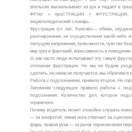
апельсин выскальзывает из рук и падает в гряз
ФРУкт + проСТРАЦИЯ = ФРУСТРАЦИЯ. Сл
энциклопедический словарь.
Фрустрация (от лат. frustratio— обман, неуда
разочарования, не осуществления какой-либо з
гнетущем напряжении, тревожности, чувстве бе
мир грез и фантазий, агрессивность в поведении и
О, как часто люди испытывают эту самую фрустра
сплошная фрустрация. Но мы не будем уходи
сделать, но никак не получается, мы обратимся 
Работа с подсознанием, правило второе. Не спр
Запомним следующее правило работы с под
подсознания. Количество дел, которое подс
ограничено.
Почему водитель может спокойно слушать новост
— за конфетой; левая нога отвечает за сцепление
фары; правая рука — за рычаг переключения пер
Но как это получается? Ведь в сознании нет м