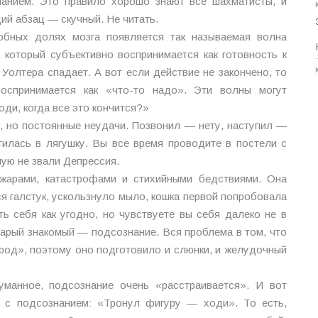
нанием. Это правило хорошо знают все шахматисты, и
ий абзац — скучный. Не читать.
обных долях мозга появляется так называемая волна
 который субъективно воспринимается как готовность к
Уолтера спадает. А вот если действие не закончено, то
оспринимается как «что-то надо». Эти волны могут
оди, когда все это кончится?»
, но постоянные неудачи. Позвонил — нету, наступил —
илась в лягушку. Вы все время проводите в постели с
ую не звали Депрессия.
ожарами, катастрофами и стихийными бедствиями. Она
я галстук, ускользнуло мыло, кошка первой попробовала
ь себя как угодно, но чувствуете вы себя далеко не в
тарый знакомый — подсознание. Вся проблема в том, что
род», поэтому оно подготовило и слюнки, и желудочный
уманное, подсознание очень «расстраивается». И вот
 с подсознанием: «Тронул фигуру — ходи». То есть,