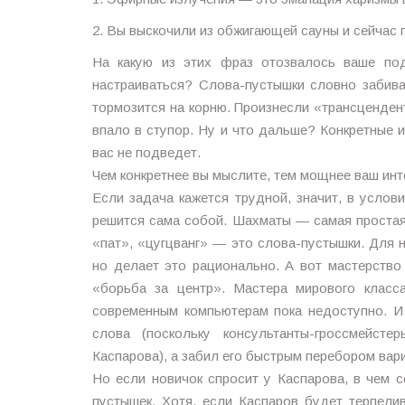
2. Вы выскочили из обжигающей сауны и сейчас 
На какую из этих фраз отозвалось ваше под
настраиваться? Слова-пустышки словно забива
тормозится на корню. Произнесли «трансцендент
впало в ступор. Ну и что дальше? Конкретные 
вас не подведет.
Чем конкретнее вы мыслите, тем мощнее ваш инт
Если задача кажется трудной, значит, в услов
решится сама собой. Шахматы — самая простая
«пат», «цугцванг» — это слова-пустышки. Для 
но делает это рационально. А вот мастерство
«борьба за центр». Мастера мирового класса
современным компьютерам пока недоступно. И
слова (поскольку консультанты-гроссмейсте
Каспарова), а забил его быстрым перебором вар
Но если новичок спросит у Каспарова, в чем с
пустышек. Хотя, если Каспаров будет терпели