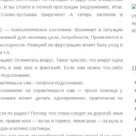
ь. И вы стоите в полной прострации (недоумении). Итак:
ово-пустышка приручено! А теперь заглянем в
ча) — психологическое состояние. Возникает в ситуации
начимой для человека цели, потребности. Проявляется в
зысходности. Реакцией на фрустрацию может быть уход в
 т.п.
цию! Оглянитесь вокруг. Такое чувство, что вокруг одна
Н
ть в мир грез и фантазий. Если нам нужно что-либо
к подсознанию.
авляешься сам – попроси подсознание.
сознанием: не справляешься сам — проси помощи у
ознание может делать одновременно, практически не
и по радио? Потому что: глаза следят за дорогой; язык
; правая нога — за газ и тормоз; левая рука — за руль и
едач и колено спутницы.
еста для столь многообразной деятельности? И не надо.