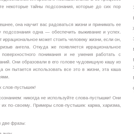
те некоторые тайны подсознания, которые до сих пор
ешнее, она научит вас радоваться жизни и принимать ее
и у подсознания одна — обеспечить выживание и успех.
 иррациональное может стоить человеку жизни, если он,
призыв ангела. Откуда же появляется иррациональное
 поверхностного понимания и не умения работать с
аний. Они образовали в его голове чудовищную кашу из
да он пытается использовать все это в жизни, эта каша
иями.
х слов-пустышек!
ознанием: никогда не используйте слова-пустышки! Они
 их по-своему. Примеры слов-пустышек: карма, харизма,
 две фразы:
 ауру.