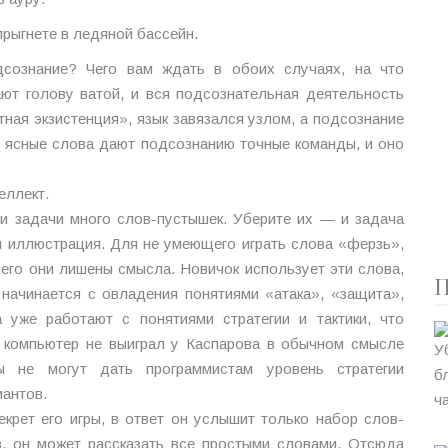
прыгнете в ледяной бассейн.
сознание? Чего вам ждать в обоих случаях, на что
ют голову ватой, и вся подсознательная деятельность
ная экзистенция», язык завязался узлом, а подсознание
и ясные слова дают подсознанию точные команды, и оно
еллект.
ии задачи много слов-пустышек. Уберите их — и задача
 иллюстрация. Для не умеющего играть слова «ферзь»,
него они лишены смысла. Новичок использует эти слова,
П
 начинается с овладения понятиями «атака», «защита»,
 уже работают с понятиями стратегии и тактики, что
 компьютер не выиграл у Каспарова в обычном смысле
ры не могут дать программистам уровень стратегии
иантов.
екрет его игры, в ответ он услышит только набор слов-
в, он может рассказать все простыми словами. Отсюда