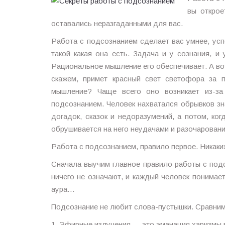
вы открое
оставались неразгаданными для вас.
Работа с подсознанием сделает вас умнее, усп
такой какая она есть. Задача и у сознания, 
Рациональное мышление его обеспечивает. А вот
скажем, примет красный свет светофора за 
мышление? Чаще всего оно возникает из-за
подсознанием. Человек нахватался обрывков зн
догадок, сказок и недоразумений, а потом, ког
обрушивается на него неудачами и разочарован
Работа с подсознанием, правило первое. Никаки
Сначала выучим главное правило работы с подс
ничего не означают, и каждый человек понимает
аура…
Подсознание не любит слова-пустышки. Сравним
1. Эфирные излучения — это эманация харизмы в