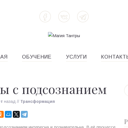
НАЯ
ОБУЧЕНИЕ
УСЛУГИ
КОНТАКТ
ы с подсознанием
ет
назад
//
Трансформация
Р
подсознанием интересна и познавательна. В её процессе