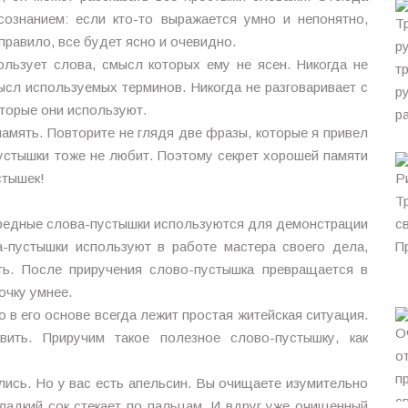
сознанием: если кто-то выражается умно и непонятно,
правило, все будет ясно и очевидно.
ользует слова, смысл которых ему не ясен. Никогда не
мысл используемых терминов. Никогда не разговаривает с
торые они используют.
память. Повторите не глядя две фразы, которые я привел
пустышки тоже не любит. Поэтому секрет хорошей памяти
стышек!
редные слова-пустышки используются для демонстрации
а-пустышки используют в работе мастера своего дела,
ть. После приручения слово-пустышка превращается в
очку умнее.
 в его основе всегда лежит простая житейская ситуация.
ить. Приручим такое полезное слово-пустышку, как
лись. Но у вас есть апельсин. Вы очищаете изумительно
Сладкий сок стекает по пальцам. И вдруг уже очищенный