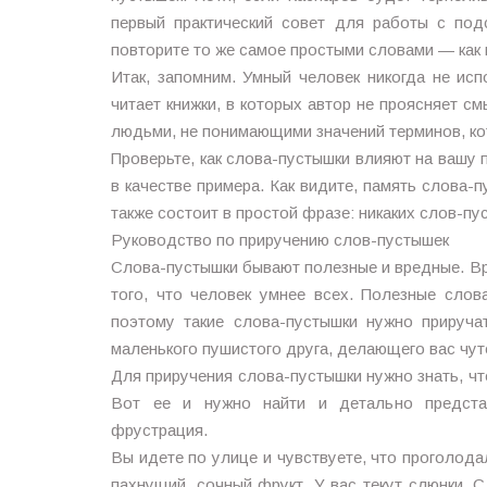
первый практический совет для работы с под
повторите то же самое простыми словами — как 
Итак, запомним. Умный человек никогда не исп
читает книжки, в которых автор не проясняет с
людьми, не понимающими значений терминов, ко
Проверьте, как слова-пустышки влияют на вашу 
в качестве примера. Как видите, память слова-
также состоит в простой фразе: никаких слов-пу
Руководство по приручению слов-пустышек
Слова-пустышки бывают полезные и вредные. В
того, что человек умнее всех. Полезные слов
поэтому такие слова-пустышки нужно прируча
маленького пушистого друга, делающего вас чут
Для приручения слова-пустышки нужно знать, что
Вот ее и нужно найти и детально представ
фрустрация.
Вы идете по улице и чувствуете, что проголода
пахнущий, сочный фрукт. У вас текут слюнки. 