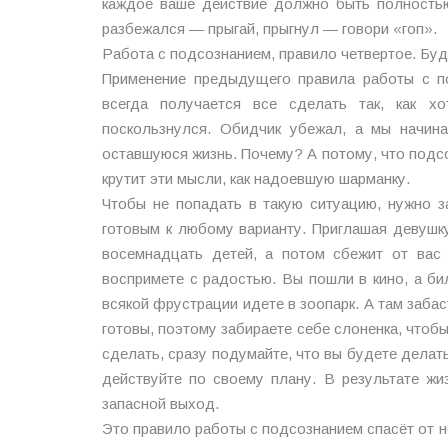
каждое ваше действие должно быть полностью
разбежался — прыгай, прыгнул — говори «гоп».
Работа с подсознанием, правило четвертое. Буд
Применение предыдущего правила работы с п
всегда получается все сделать так, как х
поскользнулся. Обидчик убежал, а мы начин
оставшуюся жизнь. Почему? А потому, что подсоз
крутит эти мысли, как надоевшую шарманку.
Чтобы не попадать в такую ситуацию, нужно з
готовым к любому варианту. Приглашая девушку
восемнадцать детей, а потом сбежит от вас 
воспримете с радостью. Вы пошли в кино, а би
всякой фрустрации идете в зоопарк. А там забаст
готовы, поэтому забираете себе слоненка, чтобы
сделать, сразу подумайте, что вы будете делать
действуйте по своему плану. В результате жиз
запасной выход.
Это правило работы с подсознанием спасёт от н