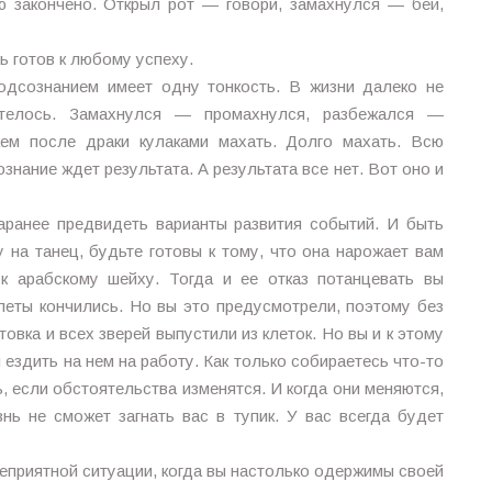
 закончено. Открыл рот — говори, замахнулся — бей,
ь готов к любому успеху.
одсознанием имеет одну тонкость. В жизни далеко не
отелось. Замахнулся — промахнулся, разбежался —
аем после драки кулаками махать. Долго махать. Всю
нание ждет результата. А результата все нет. Вот оно и
аранее предвидеть варианты развития событий. И быть
 на танец, будьте готовы к тому, что она нарожает вам
к арабскому шейху. Тогда и ее отказ потанцевать вы
леты кончились. Но вы это предусмотрели, поэтому без
овка и всех зверей выпустили из клеток. Но вы и к этому
 ездить на нем на работу. Как только собираетесь что-то
, если обстоятельства изменятся. И когда они меняются,
нь не сможет загнать вас в тупик. У вас всегда будет
еприятной ситуации, когда вы настолько одержимы своей