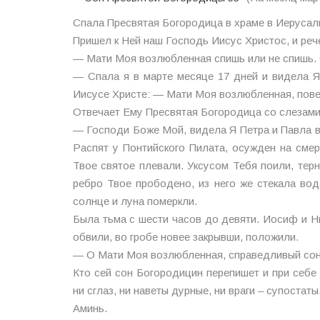
Спала Пресвятая Богородица в храме в Иерусал
Пришел к Ней наш Господь Иисус Христос, и рече
— Мати Моя возлюбленная спишь или не спишь. 
— Спала я в марте месяце 17 дней и видела Я
Иисусе Христе: — Мати Моя возлюбленная, пове
Отвечает Ему Пресвятая Богородица со слезами
— Господи Боже Мой, видела Я Петра и Павла в 
Распят у Понтийского Пилата, осужден на смер
Твое святое плевали. Уксусом Тебя поили, тер
ребро Твое прободено, из него же стекала вод
солнце и луна померкли.
Была тьма с шести часов до девяти. Иосиф и 
обвили, во гробе новее закрывши, положили.
— О Мати Моя возлюбленная, справедливый сон 
Кто сей сон Богородицин перепишет и при себе 
ни сглаз, ни наветы дурные, ни враги – супостаты,
Аминь.