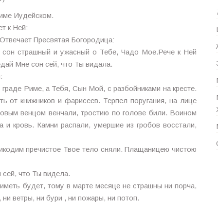
име Иудейском.
т к Ней:
Отвечает Пресвятая Богородица:
 сон страшный и ужасный о Тебе, Чадо Мое.Рече к Ней
дай Мне сон сей, что Ты видала.
:
граде Риме, а Тебя, Сын Мой, с разбойниками на кресте.
ть от книжников и фарисеев. Терпел поругания, на лице
новым венцом венчали, тростию по голове били. Воином
а и кровь. Камни распали, умершие из гробов восстали,
Никодим пречистое Твое тело сняли. Плащаницею чистою
сей, что Ты видела.
иметь будет, тому в марте месяце не страшны ни порча,
 ни ветры, ни бури , ни пожары, ни потоп.