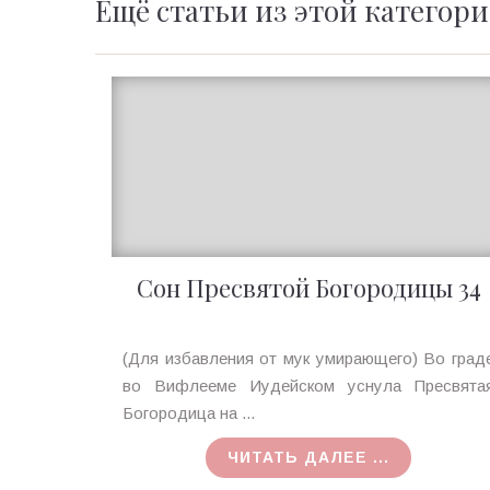
Ещё статьи из этой категор
Сон Пресвятой Богородицы 34
Ирина
(Для избавления от мук умирающего) Во град
MagicTantra
во Вифлееме Иудейском уснула Пресвята
18.07.2015
Богородица на ...
ЧИТАТЬ ДАЛЕЕ ...