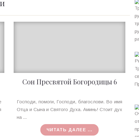
ии
Сон Пресвятой Богородицы 6
Ирина
е
Господи, помоги, Господи, благослови. Во имя
MagicTantra
я
Отца и Сына и Святого Духа. Аминь! Стоит дух
на ...
ЧИТАТЬ ДАЛЕЕ ...