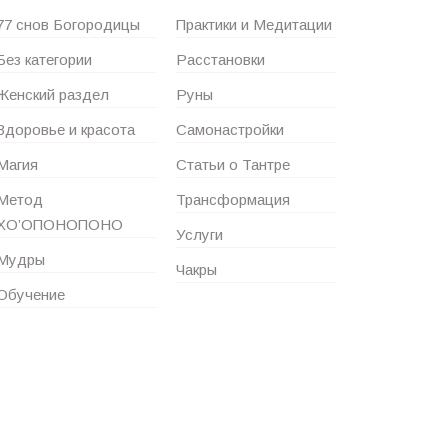
77 снов Богородицы
Практики и Медитации
Без категории
Расстановки
Женский раздел
Руны
Здоровье и красота
Самонастройки
Магия
Статьи о Тантре
Метод
Трансформация
ХО’ОПОНОПОНО
Услуги
Мудры
Чакры
Обучение