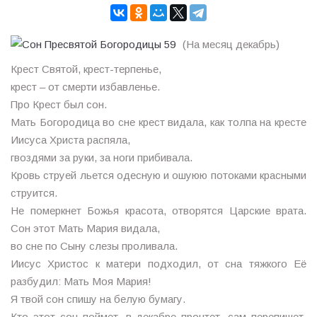
(На месяц декабрь)
Крест Святой, крест-терпенье,
крест – от смерти избавленье.
Про Крест был сон.
Мать Богородица во сне крест видала, как толпа на кресте
Иисуса Христа распяла,
гвоздями за руки, за ноги прибивала.
Кровь струей льется одесную и ошуюю потоками красными
струится.
Не померкнет Божья красота, отворятся Царские врата.
Сон этот Мать Мария видала,
во сне по Сыну слезы проливала.
Иисус Христос к матери подходил, от сна тяжкого Её
разбудил: Мать Моя Мария!
Я твой сон спишу на белую бумагу.
Кто этот сон поймет, в декабре прочтет, сам перепишет,