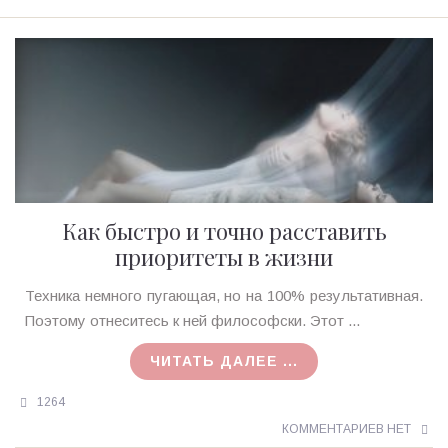
Как быстро и точно расставить
приоритеты в жизни
Ирина
Техника немного пугающая, но на 100% результативная.
MagicTantra
Поэтому отнеситесь к ней философски. Этот ...
23.01.2016
ЧИТАТЬ ДАЛЕЕ ...
1264
КОММЕНТАРИЕВ НЕТ