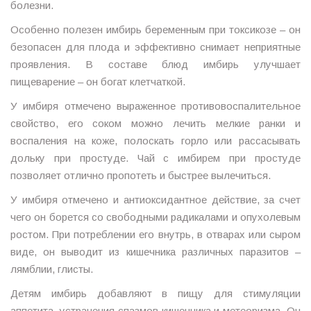
болезни.
Особенно полезен имбирь беременным при токсикозе – он
безопасен для плода и эффективно снимает неприятные
проявления. В составе блюд имбирь улучшает
пищеварение – он богат клетчаткой.
У имбиря отмечено выраженное противовоспалительное
свойство, его соком можно лечить мелкие ранки и
воспаления на коже, полоскать горло или рассасывать
дольку при простуде. Чай с имбирем при простуде
позволяет отлично пропотеть и быстрее вылечиться.
У имбиря отмечено и антиоксидантное действие, за счет
чего он борется со свободными радикалами и опухолевым
ростом. При потреблении его внутрь, в отварах или сыром
виде, он выводит из кишечника различных паразитов –
лямблии, глисты.
Детям имбирь добавляют в пищу для стимуляции
аппетита, устранения спазмов кишечника и метеоризма. Он