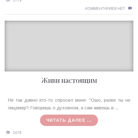
1779
КОММЕНТАРИЕВ НЕТ
Живи настоящим
Ирина
Не так давно кто-то спросил меня: "Ошо, разве ты не
MagicTantra
лицемер? Говоришь о духовном, а сам живешь в ...
19.04.2018
ЧИТАТЬ ДАЛЕЕ ...
1679