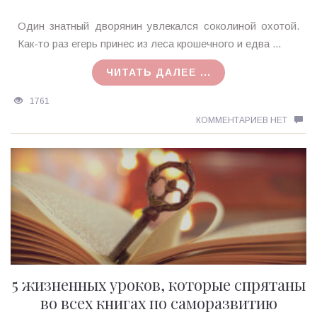
Ирина
Один знатный дворянин увлекался соколиной охотой.
MagicTantra
Как-то раз егерь принес из леса крошечного и едва ...
15.05.2019
ЧИТАТЬ ДАЛЕЕ ...
1761
КОММЕНТАРИЕВ НЕТ
5 жизненных уроков, которые спрятаны
во всех книгах по саморазвитию