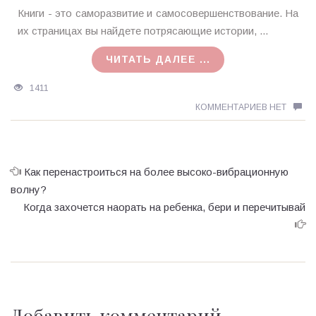
Ирина
Книги - это саморазвитие и самосовершенствование. На
MagicTantra
их страницах вы найдете потрясающие истории, ...
12.04.2018
ЧИТАТЬ ДАЛЕЕ ...
1411
КОММЕНТАРИЕВ НЕТ
Как перенастроиться на более высоко-вибрационную
волну?
Когда захочется наорать на ребенка, бери и перечитывай
Добавить комментарий