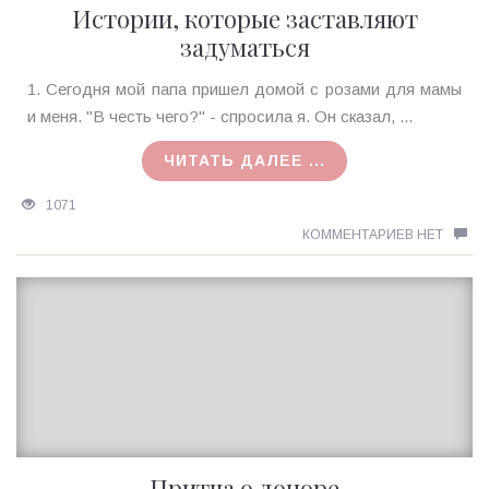
Истории, которые заставляют
задуматься
Ирина
1. Сегодня мой папа пришел домой с розами для мамы
MagicTantra
и меня. "В честь чего?" - спросила я. Он сказал, ...
16.01.2016
ЧИТАТЬ ДАЛЕЕ ...
1071
КОММЕНТАРИЕВ НЕТ
Притча о доноре