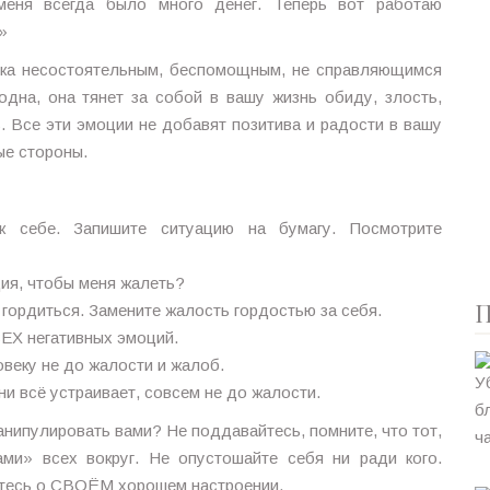
меня всегда было много денег. Теперь вот работаю
»
ека несостоятельным, беспомощным, не справляющимся
дна, она тянет за собой в вашу жизнь обиду, злость,
ь. Все эти эмоции не добавят позитива и радости в вашу
ые стороны.
 к себе. Запишите ситуацию на бумагу. Посмотрите
ция, чтобы меня жалеть?
П
 гордиться. Замените жалость гордостью за себя.
СЕХ негативных эмоций.
веку не до жалости и жалоб.
ни всё устраивает, совсем не до жалости.
анипулировать вами? Не поддавайтесь, помните, что тот,
ами» всех вокруг. Не опустошайте себя ни ради кого.
ьтесь о СВОЁМ хорошем настроении.