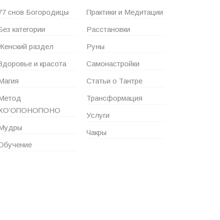
77 снов Богородицы
Практики и Медитации
Без категории
Расстановки
Женский раздел
Руны
Здоровье и красота
Самонастройки
Магия
Статьи о Тантре
Метод
Трансформация
ХО’ОПОНОПОНО
Услуги
Мудры
Чакры
Обучение