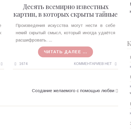
Десять всемирно известных
картин, в которых скрыты тайные
знаки
Ирина
е
Произведения искусства могут нести в себе
MagicTantra
к
некий скрытый смысл, который иногда удаётся
10.07.2017
расшифровать. ...
К
ЧИТАТЬ ДАЛЕЕ ...
1674
КОММЕНТАРИЕВ НЕТ
Создание желаемого с помощью любви