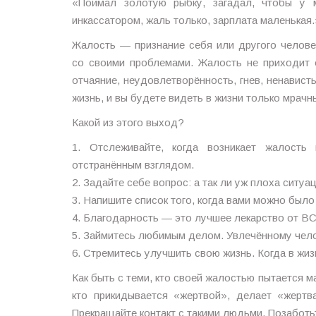
«Поймал золотую рыбку, загадал, чтобы у 
инкассатором, жаль только, зарплата маленькая.
Жалость — признание себя или другого челов
со своими проблемами. Жалость не приходит о
отчаяние, неудовлетворённость, гнев, ненавист
жизнь, и вы будете видеть в жизни только мрачн
Какой из этого выход?
1. Отслеживайте, когда возникает жалость
отстранённым взглядом.
2. Задайте себе вопрос: а так ли уж плоха ситуа
3. Напишите список того, когда вами можно было
4. Благодарность — это лучшее лекарство от В
5. Займитесь любимым делом. Увлечённому чело
6. Стремитесь улучшить свою жизнь. Когда в жиз
Как быть с теми, кто своей жалостью пытается м
кто прикидывается «жертвой», делает «жертв
Прекращайте контакт с такими людьми. Позабот