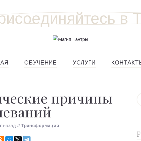
НАЯ
ОБУЧЕНИЕ
УСЛУГИ
КОНТАКТ
ические причины
леваний
т
назад
//
Трансформация
Р