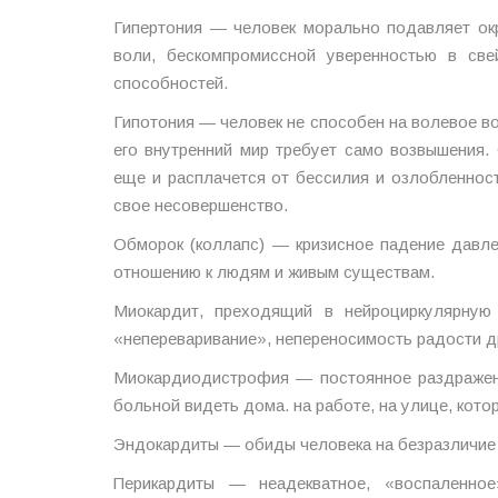
Гипертония — человек морально подавляет ок
воли, бескомпромиссной уверенностью в све
способностей.
Гипотония — человек не способен на волевое во
его внутренний мир требует само возвышения. 
еще и расплачется от бессилия и озлобленност
свое несовершенство.
Обморок (коллапс) — кризисное падение давл
отношению к людям и живым существам.
Миокардит, преходящий в нейроциркулярную
«непереваривание», непереносимость радости д
Миокардиодистрофия — постоянное раздражени
больной видеть дома. на работе, на улице, котор
Эндокардиты — обиды человека на безразличие 
Перикардиты — неадекватное, «воспаленно