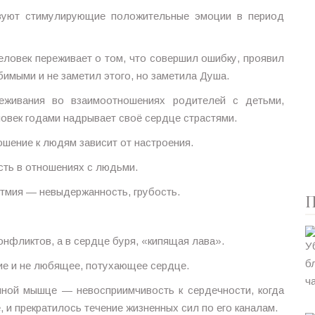
вуют стимулирующие положительные эмоции в период
ловек переживает о том, что совершил ошибку, проявил
бимыми и не заметил этого, но заметила Душа.
еживания во взаимоотношениях родителей с детьми,
овек годами надрывает своё сердце страстями.
шение к людям зависит от настроения.
ть в отношениях с людьми.
тмия — невыдержанность, грубость.
П
нфликтов, а в сердце буря, «кипящая лава».
е и не любящее, потухающее сердце.
ной мышце — невосприимчивость к сердечности, когда
, и прекратилось течение жизненных сил по его каналам.