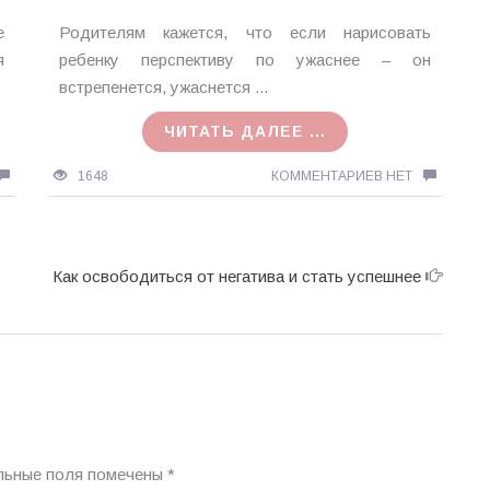
Ирина
е
Родителям кажется, что если нарисовать
MagicTantra
я
ребенку перспективу по ужаснее – он
13.11.2015
встрепенется, ужаснется ...
ЧИТАТЬ ДАЛЕЕ ...
1648
КОММЕНТАРИЕВ НЕТ
Как освободиться от негатива и стать успешнее
льные поля помечены
*