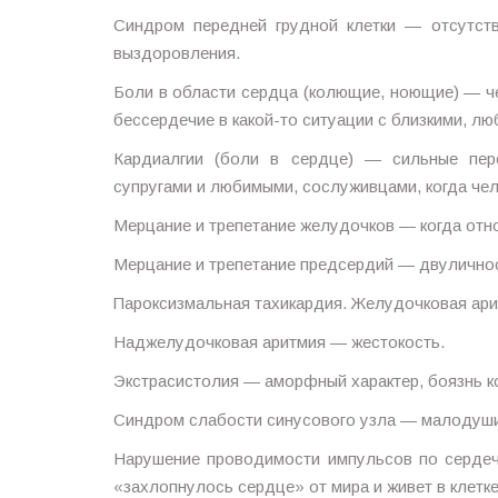
Синдром передней грудной клетки — отсутст
выздоровления.
Боли в области сердца (колющие, ноющие) — че
бессердечие в какой-то ситуации с близкими, лю
Кардиалгии (боли в сердце) — сильные пер
супругами и любимыми, сослуживцами, когда чел
Мерцание и трепетание желудочков — когда отно
Мерцание и трепетание предсердий — двуличнос
Пароксизмальная тахикардия. Желудочковая ари
Наджелудочковая аритмия — жестокость.
Экстрасистолия — аморфный характер, боязнь ко
Синдром слабости синусового узла — малодуши
Нарушение проводимости импульсов по сердеч
«захлопнулось сердце» от мира и живет в клетке