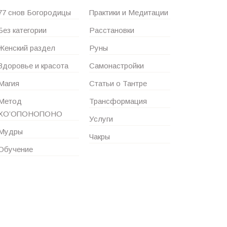
77 снов Богородицы
Практики и Медитации
Без категории
Расстановки
Женский раздел
Руны
Здоровье и красота
Самонастройки
Магия
Статьи о Тантре
Метод
Трансформация
ХО’ОПОНОПОНО
Услуги
Мудры
Чакры
Обучение