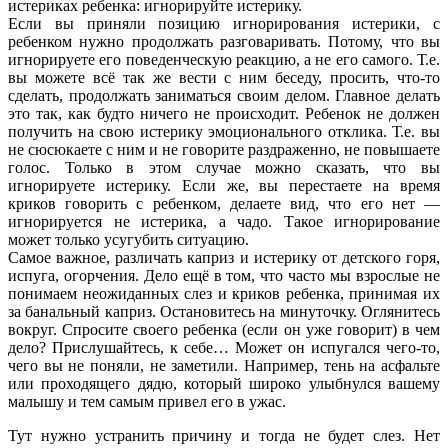
истериках ребенка: игнорируйте истерику.
Если вы приняли позицию игнорирования истерики, с
ребенком нужно продолжать разговаривать. Потому, что вы
игнорируете его поведенческую реакцию, а не его самого. Т.е.
вы можете всё так же вести с ним беседу, просить, что-то
сделать, продолжать заниматься своим делом. Главное делать
это так, как будто ничего не происходит. Ребенок не должен
получить на свою истерику эмоционального отклика. Т.е. вы
не сюсюкаете с ним и не говорите раздраженно, не повышаете
голос. Только в этом случае можно сказать, что вы
игнорируете истерику. Если же, вы перестаете на время
криков говорить с ребенком, делаете вид, что его нет —
игнорируется не истерика, а чадо. Такое игнорирование
может только усугубить ситуацию.
Самое важное, различать каприз и истерику от детского горя,
испуга, огорчения. Дело ещё в том, что часто мы взрослые не
понимаем неожиданных слез и криков ребенка, принимая их
за банальный каприз. Остановитесь на минуточку. Оглянитесь
вокруг. Спросите своего ребенка (если он уже говорит) в чем
дело? Прислушайтесь, к себе… Может он испугался чего-то,
чего вы не поняли, не заметили. Например, тень на асфальте
или проходящего дядю, который широко улыбнулся вашему
малышу и тем самым привел его в ужас.
Тут нужно устранить причину и тогда не будет слез. Нет