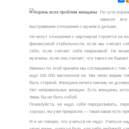
По сути корен
зависит все
выстраиваем отношения с мужем и детьми.
Не могут отношения с партнером строится на в
финансовой стабильности, если мы считает с
себе, если считает себя некрасивой. Не мож
мужчины, если она считает, что такого не бывает,
Именно по этой причине мы соглашаемся с тем, ч
еще 100 000 миллионов не. Мы легко верим те
быть стервой. Женщина ничего никому не должна
Нет неправильных женщин. Есть женщины, котор
лишь бы не быть собой.
Пожалуйста, не надо себя переделывать, пер
хорошо, вы уже прекрасна — такая какая есть пр
И я не говорю, что учиться не надо. Учиться н
свою жизнь, учиться быть для себя любимой, сл