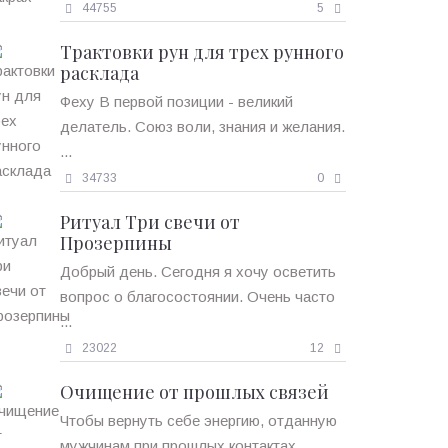
44755
5
Трактовки рун для трех рунного
расклада
Феху В первой позиции - великий
делатель. Союз воли, знания и желания.
...
34733
0
Ритуал Три свечи от
Прозерпины
Добрый день. Сегодня я хочу осветить
вопрос о благосостоянии. Очень часто
...
23022
12
Очищение от прошлых связей
Чтобы вернуть себе энергию, отданную
мужчинам при прошлых контактах, ...