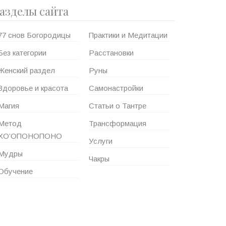
азделы сайта
77 снов Богородицы
Практики и Медитации
Без категории
Расстановки
Женский раздел
Руны
Здоровье и красота
Самонастройки
Магия
Статьи о Тантре
Метод
Трансформация
ХО’ОПОНОПОНО
Услуги
Мудры
Чакры
Обучение