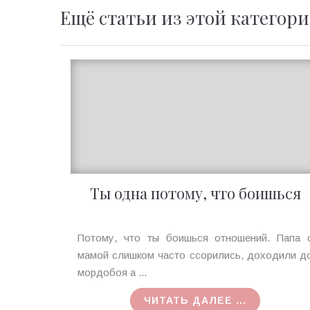
Ещё статьи из этой категор
Ты одна потому, что боишься
Ирина
Потому, что ты боишься отношений. Папа 
MagicTantra
мамой слишком часто ссорились, доходили д
25.04.2018
мордобоя а ...
ЧИТАТЬ ДАЛЕЕ ...