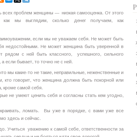
Р
ь всех проблем женщины — низкая самооценка. От этого
: как мы выглядим, сколько денег получаем, как
заимоуважении, если мы не уважаем себя. Не может быть
ебя недостойными. Не может женщина быть уверенной в
ет рядом с ней быть классного, успешного, сильного
 а если бывает, то точно не с ней.
то мы какие-то не такие, неправильные, неженственные и
м, кто говорит, что женщина должна быть покорной или
, кроме самой себя.
ые не умеют ценить себя и согласны стать кем угодно,
екраивать, ломать. Вы уже в порядке, с вами уже все
ямо здесь и сейчас.
адо. Учиться уважению к самой себе, ответственности за
ышать сердце и не бояться идти свое дорогой.