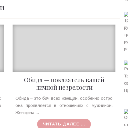
ии
Обида — показатель вашей
личной незрелости
Ирина
с
Обида – это бич всех женщин, особенно остро
MagicTantra
о
она проявляется в отношениях с мужчиной.
01.12.2016
Женщина ...
ЧИТАТЬ ДАЛЕЕ ...