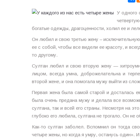
У одного 
четверту
богатые одежды, драгоценности, холил ее и лел
Он любил и свою третью жену – исключительную 
ее с собой, чтобы все видели ее красоту, и всег
то другому.
Султан любил и свою вторую жену — хитроумн
лицом, всегда умна, доброжелательна и терп
второй жене, и она помогала мужу выйти из сло
Первая жена была самой старой и досталась е
была очень предана мужу и делала все возможн
султана, так и всей его страны. Несмотря на эт
глубоко его любила, султана не трогало. Он не 
Как-то султан заболел. Вспомнил он тогда св
четыре жены, но когда я умру, останусь один». 