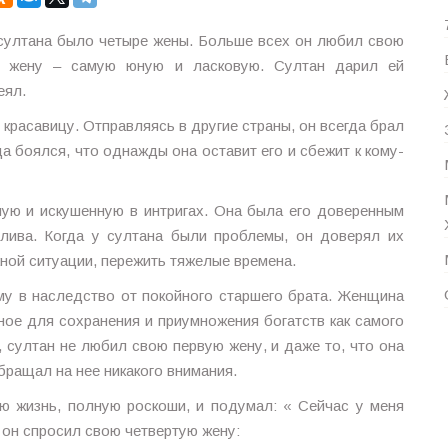
султана было четыре жены. Больше всех он любил свою
ю жену – самую юную и ласковую. Султан дарил ей
еял.
красавицу. Отправляясь в другие страны, он всегда брал
да боялся, что однажды она оставит его и сбежит к кому-
ую и искушенную в интригах. Она была его доверенным
елива. Когда у султана были проблемы, он доверял их
жной ситуации, пережить тяжелые времена.
му в наследство от покойного старшего брата. Женщина
ое для сохранения и приумножения богатств как самого
о, султан не любил свою первую жену, и даже то, что она
обращал на нее никакого внимания.
ою жизнь, полную роскоши, и подумал: « Сейчас у меня
И он спросил свою четвертую жену: