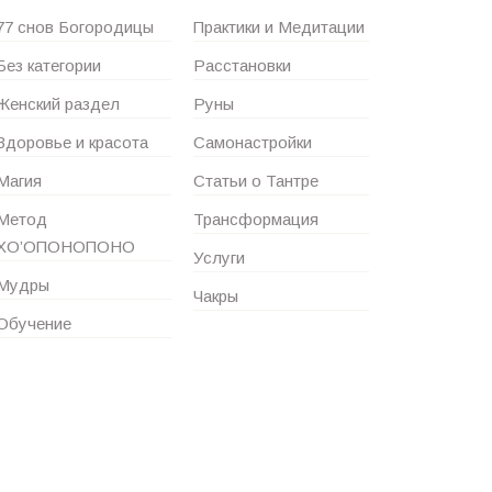
77 снов Богородицы
Практики и Медитации
Без категории
Расстановки
Женский раздел
Руны
Здоровье и красота
Самонастройки
Магия
Статьи о Тантре
Метод
Трансформация
ХО’ОПОНОПОНО
Услуги
Мудры
Чакры
Обучение