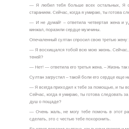
— Я любил тебя больше всех остальных, Я о
старанием. Сейчас, когда я умираю, ты готова с
— И не думай! – ответила четвертая жена и у
кинжал, поразили сердце мужчины.
Опечаленный султан спросил свою третью жену:
— Я восхищался тобой всю мою жизнь. Сейчас, 
теней?
— Нет! — ответила его третья жена. – Жизнь так
Султан загрустил – такой боли его сердце еще н
— Я всегда приходил к тебе за помощью, и ты в
Сейчас, когда я умираю, ты готова следовать за
душ о пощаде?
— Очень жаль, не могу тебе помочь в этот ра
сделать, это с честью тебе похоронить.
Ее ответ поразил султана, как тысячи громов и 