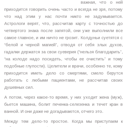
важная, что о ней
приходится говорить очень часто и всегда не зря, потому
что над этим у нас почти никто не задумывается.
Астрологи верят, что, рассчитав карту с точностью до
четвертого знака после запятой, они уже выполнили все
самое главное, и им ничто не грозит. Колдуньи суетятся с
“белой и черной магией”, отводя от себя злых духов,
гадалки держатся за свои суеверия (“нельзя благодарить”,
“на колоде надо посидеть, чтобы ее очистить” и тому
подобные глупости). Целители и врачи, особенно те, кому
приходится иметь дело со смертями, смело берутся
работать с любыми пациентами, не рассчитав своих
душевных сил.
А потом, через какое-то время, у них уходит жена (муж),
бьется машина, болит печенка-селезенка и течет кран в
ванной. И они даже не догадываются, отчего это.
Между тем дело-то простое. Когда мы приступаем к