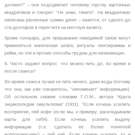
должен?” – она пододвигает человеку горстку картонных
квадратиков и говорит: “Не знаю, тяните”. На квадратиках
написаны различные суммы денег – кажется, от одного до
ста долларов в пересчете на местную валюту.
Кроме гонорара, для прерывания невидимой связи могут
применяться магическая шпага, ритуалы пентаграммы и
рейки, но эти и прочие способы трудны для начинающих.
8. Часто задают вопрос: что можно пить до, во время и
после сеанса?
Во время сеанса лучше не пить ничего, даже воды (потому
что она, как уже говорилось, “запоминает” информацию).
Об остальном скажем словами Г.О.М., автора “Курса
энциклопедии оккультизма” (1911): “Если хочешь усилить
восприятие, пей кофе (если мы, к примеру, раскладываем
карты для себя). Если хочешь усилить выдачу
информации (т.е. сделать ее более понятной
вопрошающему) – пей чай. Если хочешь усилить то и