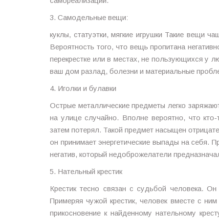
самореализации.
3. Самодельные вещи:
куклы, статуэтки, мягкие игрушки Такие вещи ч
Вероятность того, что вещь пропитана негативн
перекрестке или в местах, не пользующихся у л
ваш дом разлад, болезни и материальные пробл
4. Иголки и булавки
Острые металлические предметы легко заряжают
на улице случайно. Вполне вероятно, что кто-
затем потерял. Такой предмет насыщен отрицате
он принимает энергетические выпады на себя. Пр
негатив, который недоброжелатели предназнача
5. Нательный крестик
Крестик тесно связан с судьбой человека. Он
Примеряя чужой крестик, человек вместе с ним
прикосновение к найденному нательному крест