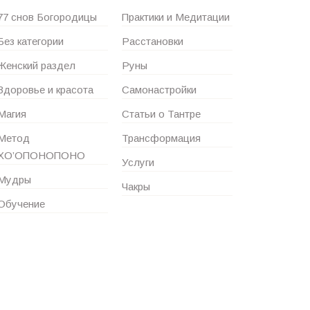
77 снов Богородицы
Практики и Медитации
Без категории
Расстановки
Женский раздел
Руны
Здоровье и красота
Самонастройки
Магия
Статьи о Тантре
Метод
Трансформация
ХО’ОПОНОПОНО
Услуги
Мудры
Чакры
Обучение