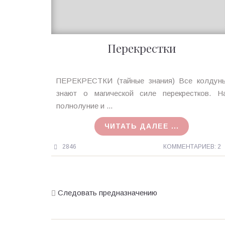
Перекрестки
Ирина
ПЕРЕКРЕСТКИ (тайные знания) Все колдун
MagicTantra
знают о магической силе перекрестков. Н
27.09.2015
полнолуние и ...
ЧИТАТЬ ДАЛЕЕ ...
2846
КОММЕНТАРИЕВ: 2
Следовать предназначению