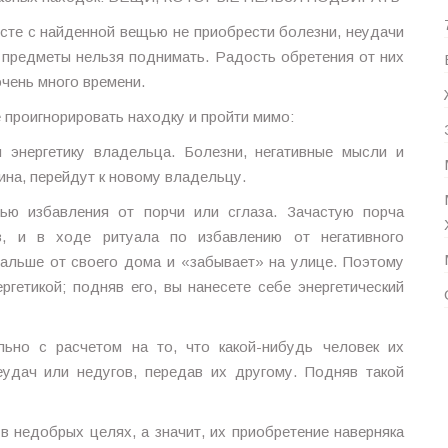
сте с найденной вещью не приобрести болезни, неудачи
е предметы нельзя поднимать. Радость обретения от них
очень много времени.
е проигнорировать находку и пройти мимо:
 энергетику владельца. Болезни, негативные мысли и
на, перейдут к новому владельцу.
ю избавления от порчи или сглаза. Зачастую порча
, и в ходе ритуала по избавлению от негативного
дальше от своего дома и «забывает» на улице. Поэтому
гетикой; подняв его, вы нанесете себе энергетический
ьно с расчетом на то, что какой-нибудь человек их
еудач или недугов, передав их другому. Подняв такой
 недобрых целях, а значит, их приобретение наверняка