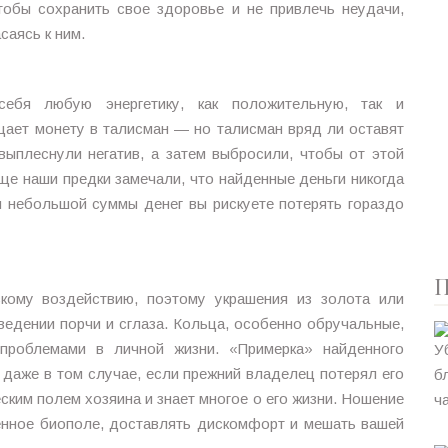
тобы сохранить свое здоровье и не привлечь неудачи,
саясь к ним.
себя любую энергетику, как положительную, так и
щает монету в талисман — но талисман вряд ли оставят
выплеснули негатив, а затем выбросили, чтобы от этой
ще наши предки замечали, что найденные деньги никогда
я небольшой суммы денег вы рискуете потерять гораздо
П
скому воздействию, поэтому украшения из золота или
ведении порчи и сглаза. Кольца, особенно обручальные,
проблемами в личной жизни. «Примерка» найденного
 даже в том случае, если прежний владелец потерял его
ским полем хозяина и знает многое о его жизни. Ношение
енное биополе, доставлять дискомфорт и мешать вашей