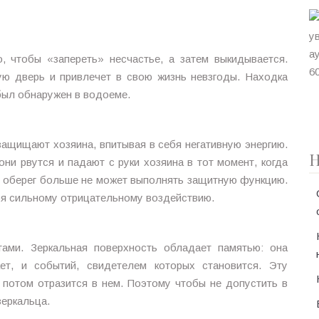
, чтобы «запереть» несчастье, а затем выкидывается.
ую дверь и привлечет в свою жизнь невзгоды. Находка
был обнаружен в водоеме.
защищают хозяина, впитывая в себя негативную энергию.
Н
ни рвутся и падают с руки хозяина в тот момент, когда
и оберег больше не может выполнять защитную функцию.
ебя сильному отрицательному воздействию.
тами. Зеркальная поверхность обладает памятью: она
ает, и событий, свидетелем которых становится. Эту
о потом отразится в нем. Поэтому чтобы не допустить в
зеркальца.